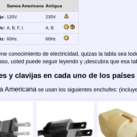
Samoa Americana
Antigua
je:
120V.
230V.
fe:
A, B, F, I.
A, B.
tz:
60Hz.
60Hz.
ene conocimiento de electricidad, quizas la tabla sea tod
aso, usted puede seguir leyendo y ¡descubra que esa tab
s y clavijas en cada uno de los países
a Americana
se usan los siguientes enchufes: (inclu