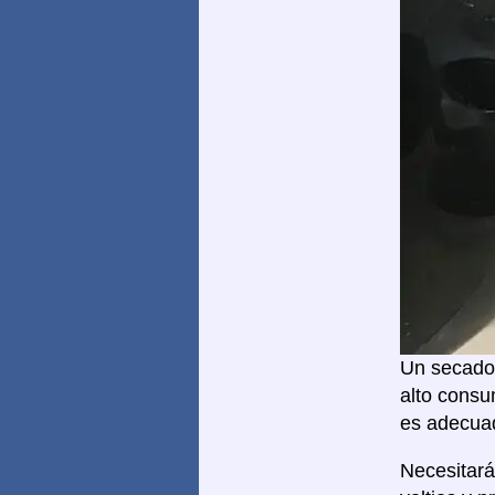
Un secador
alto consu
es adecuad
Necesitar