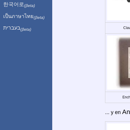
한국어로
(βeta)
เป็นภาษาไทย
(βeta)
בעברית
Clav
(βeta)
Ench
An
... y en