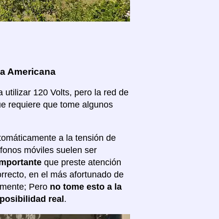
oa Americana
tilizar 120 Volts, pero la red de
que requiere que tome algunos
tomáticamente a la tensión de
éfonos móviles suelen ser
importante
que preste atención
correcto, en el más afortunado de
almente; Pero
no tome esto a la
posibilidad real
.