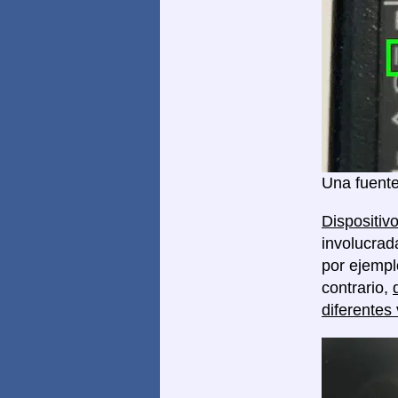
Una fuente
Dispositivo
involucrad
por ejempl
contrario,
diferentes 