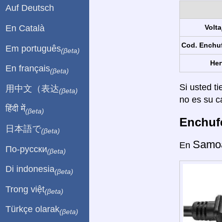
Auf Deutsch
En Català
Volta
Cod. Enchu
Em português
(βeta)
Her
En français
(βeta)
Si usted ti
用中文（表达
(βeta)
no es su c
हिंदी में
(βeta)
Enchufe
日本語で
(βeta)
Samo
En
По-русски
(βeta)
Di indonesia
(βeta)
Trong việt
(βeta)
Türkçe olarak
(βeta)