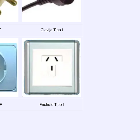
F
Clavija Tipo I
 F
Enchufe Tipo I