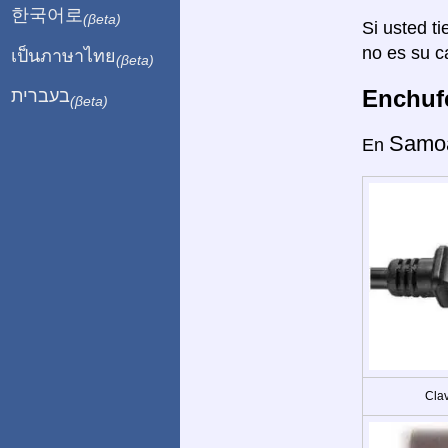
한국어로
(βeta)
Si usted ti
no es su c
เป็นภาษาไทย
(βeta)
Enchufe
בעברית
(βeta)
Samo
En
Clav