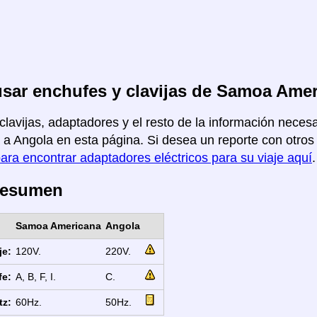
sar enchufes y clavijas de Samoa Amer
clavijas, adaptadores y el resto de la información neces
a Angola en esta página. Si desea un reporte con otros p
para encontrar adaptadores eléctricos para su viaje aquí
.
Resumen
Samoa Americana
Angola
je:
120V.
220V.
fe:
A, B, F, I.
C.
tz:
60Hz.
50Hz.