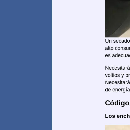
Un secador
alto consu
es adecuad
Necesitar
voltios y 
Necesitar
de energía
Código
Los enchu