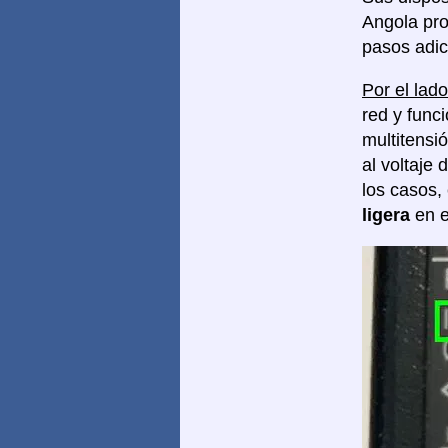
Angola pro
pasos adic
Por el lado
red y func
multitensi
al voltaje 
los casos,
ligera
en e