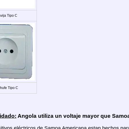
vija Tipo C
hufe Tipo C
idado:
Angola utiliza un voltaje mayor que Sam
itivos eléctricos de Samoa Americana estan hechos para u