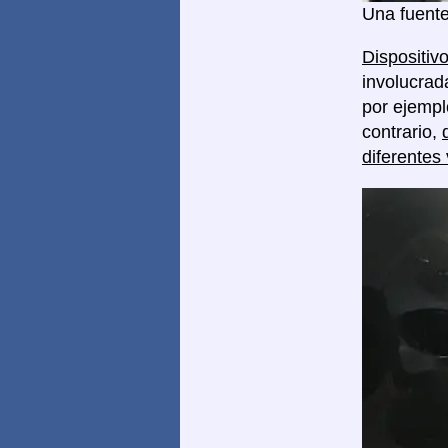
Una fuente
Dispositivo
involucrad
por ejempl
contrario,
diferentes 