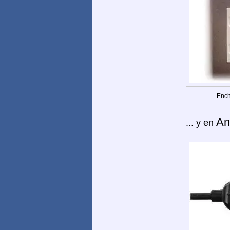
Ench
An
... y en