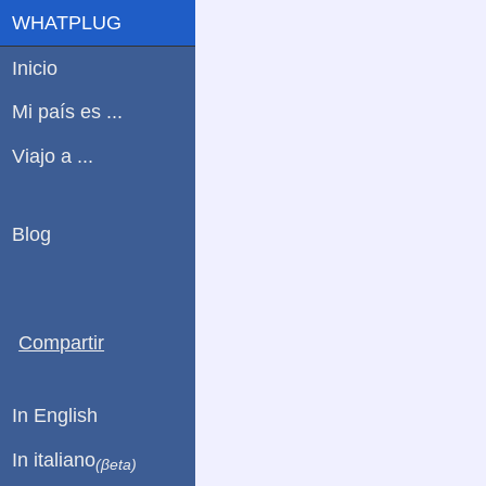
WHATPLUG
Inicio
Mi país es ...
Viajo a ...
Blog
Compartir
In English
In italiano
(βeta)