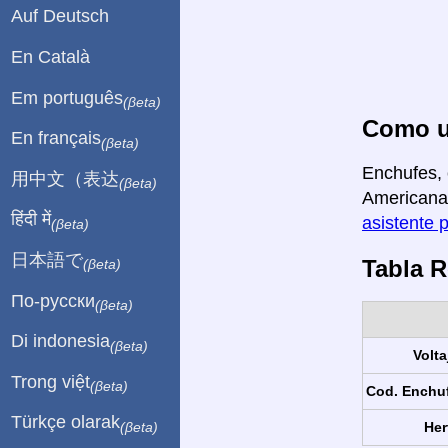
Auf Deutsch
En Català
Em português
(βeta)
Como u
En français
(βeta)
Enchufes, 
用中文（表达
(βeta)
Americana 
हिंदी में
asistente 
(βeta)
日本語で
Tabla 
(βeta)
По-русски
(βeta)
Di indonesia
(βeta)
Volta
Trong việt
(βeta)
Cod. Enchu
Türkçe olarak
Her
(βeta)