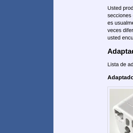
Usted prod
secciones 
es usualme
veces dife
usted encu
Adapta
Lista de a
Adaptado