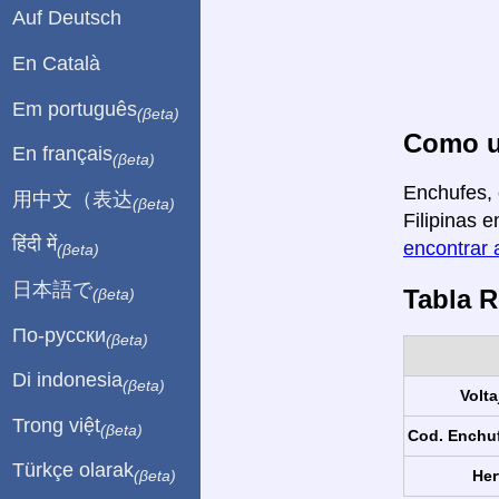
Auf Deutsch
En Català
Em português
(βeta)
Como us
En français
(βeta)
Enchufes, 
用中文（表达
(βeta)
Filipinas e
हिंदी में
encontrar 
(βeta)
日本語で
Tabla 
(βeta)
По-русски
(βeta)
Di indonesia
(βeta)
Volta
Trong việt
(βeta)
Cod. Enchu
Türkçe olarak
Her
(βeta)