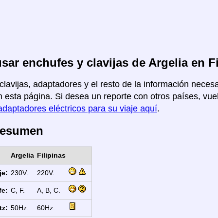
ar enchufes y clavijas de Argelia en Fi
clavijas, adaptadores y el resto de la información necesar
n esta página. Si desea un reporte con otros países, vuel
adaptadores eléctricos para su viaje aquí
.
Resumen
Argelia
Filipinas
je:
230V.
220V.
fe:
C, F.
A, B, C.
tz:
50Hz.
60Hz.