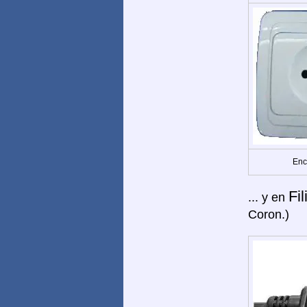
Enc
Fil
... y en
Coron.)