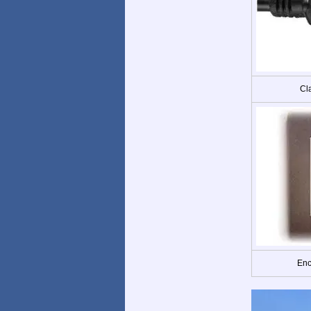
Cla
Enc