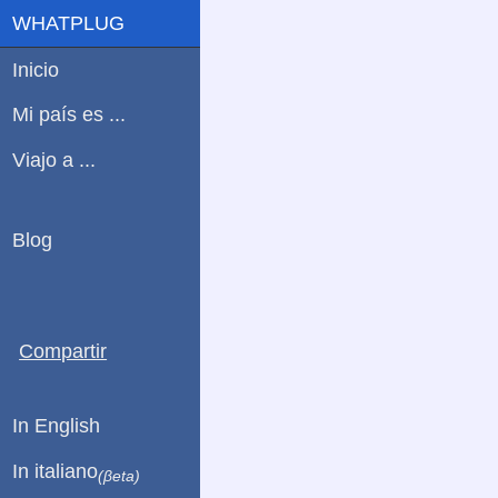
WHATPLUG
Inicio
Mi país es ...
Viajo a ...
Blog
Compartir
In English
In italiano
(βeta)