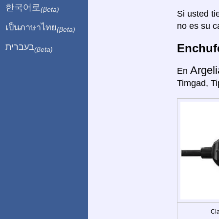
한국어로
(βeta)
Si usted ti
no es su c
เป็นภาษาไทย
(βeta)
Enchufe
בעברית
(βeta)
Argeli
En
Timgad, Ti
Cla