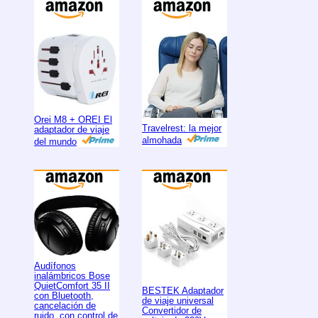
Orei M8 + OREI El
Travelrest: la mejor
adaptador de viaje
almohada
del mundo
Audífonos
inalámbricos Bose
QuietComfort 35 II
BESTEK Adaptador
con Bluetooth,
de viaje universal
cancelación de
Convertidor de
ruido, con control de