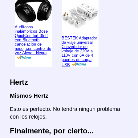
Audífonos
inalámbricos Bose
QuietComfort 35 II
BESTEK Adaptador
con Bluetooth,
de viaje universal
cancelación de
Convertidor de
ruido, con control de
voltaje de 220V a
voz Alexa - Negro
110V con 6A de 4
puertos de carga
USB
Hertz
Mismos Hertz
Esto es perfecto. No tendra ningun problema
con los relojes.
Finalmente, por cierto...