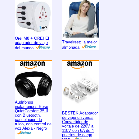
Orei M8 + OREI El
Travelrest: la mejor
adaptador de viaje
almohada
del mundo
Audífonos
inalámbricos Bose
QuietComfort 35 II
BESTEK Adaptador
con Bluetooth,
de viaje universal
cancelación de
Convertidor de
ruido, con control de
voltaje de 220V a
voz Alexa - Negro
110V con 6A de 4
puertos de carga