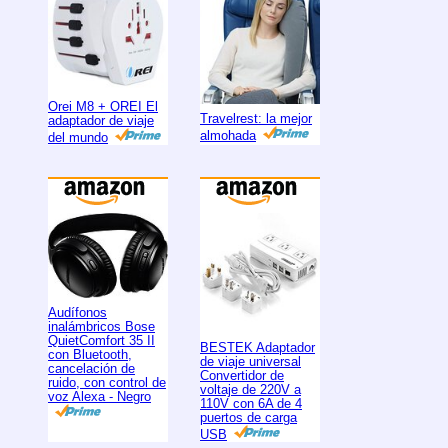
Orei M8 + OREI El
Travelrest: la mejor
adaptador de viaje
almohada
del mundo
Audífonos
inalámbricos Bose
QuietComfort 35 II
BESTEK Adaptador
con Bluetooth,
de viaje universal
cancelación de
Convertidor de
ruido, con control de
voltaje de 220V a
voz Alexa - Negro
110V con 6A de 4
puertos de carga
USB