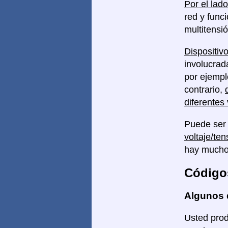
Por el lado
red y func
multitensi
Dispositivo
involucrad
por ejempl
contrario,
diferentes 
Puede ser
voltaje/ten
hay mucho
Código
Algunos 
Usted prod