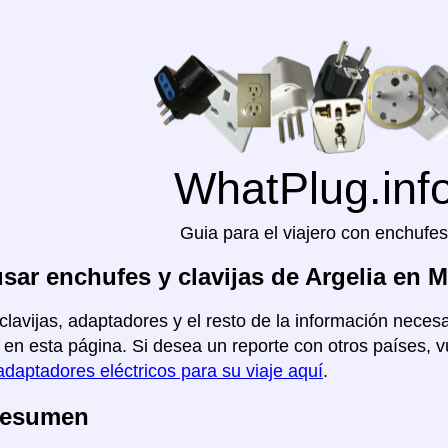
WhatPlug.inf
Guia para el viajero con enchufes
ar enchufes y clavijas de Argelia en 
clavijas, adaptadores y el resto de la información necesar
en esta página. Si desea un reporte con otros países, vu
adaptadores eléctricos para su viaje aquí
.
Resumen