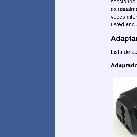
secciones 
es usualme
veces dife
usted encu
Adapta
Lista de a
Adaptado