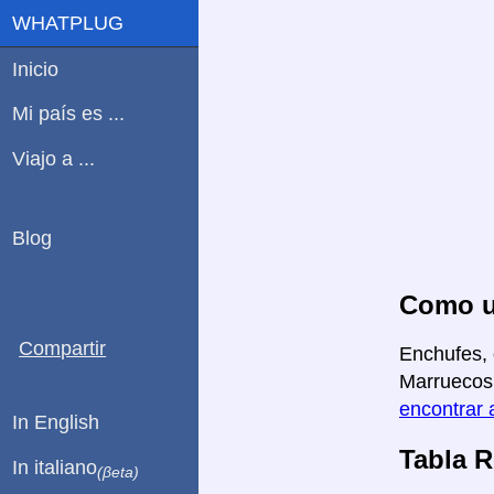
WHATPLUG
Inicio
Mi país es ...
Viajo a ...
Blog
Como us
Compartir
Enchufes, 
Marruecos 
encontrar 
In English
Tabla 
In italiano
(βeta)