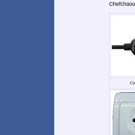
Chefchaou
Cla