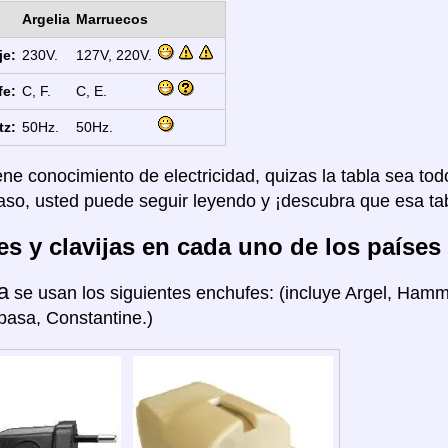
Argelia
Marruecos
je:
230V.
127V, 220V.
fe:
C, F.
C, E.
tz:
50Hz.
50Hz.
ene conocimiento de electricidad, quizas la tabla sea tod
aso, usted puede seguir leyendo y ¡descubra que esa tab
s y clavijas en cada uno de los países
a
se usan los siguientes enchufes: (incluye Argel, Hamm
pasa, Constantine.)