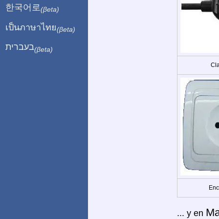
한국어로
(βeta)
เป็นภาษาไทย
(βeta)
בעברית
(βeta)
Cla
Enc
Ma
... y en