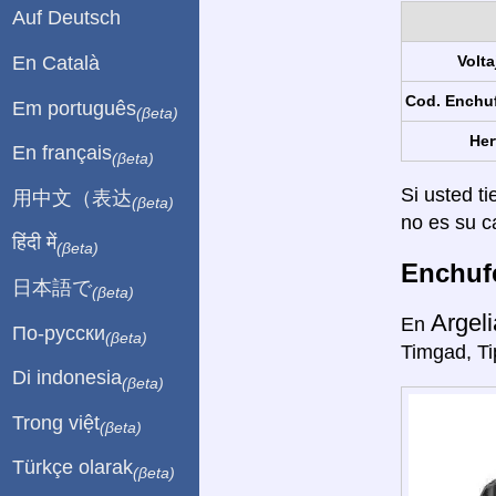
Auf Deutsch
En Català
Volta
Cod. Enchu
Em português
(βeta)
Her
En français
(βeta)
Si usted ti
用中文（表达
(βeta)
no es su c
हिंदी में
(βeta)
Enchufe
日本語で
(βeta)
Argeli
En
По-русски
(βeta)
Timgad, Ti
Di indonesia
(βeta)
Trong việt
(βeta)
Türkçe olarak
(βeta)