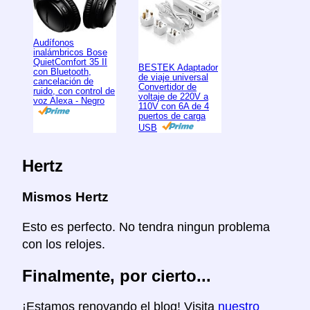
Audífonos
inalámbricos Bose
QuietComfort 35 II
BESTEK Adaptador
con Bluetooth,
de viaje universal
cancelación de
Convertidor de
ruido, con control de
voltaje de 220V a
voz Alexa - Negro
110V con 6A de 4
puertos de carga
USB
Hertz
Mismos Hertz
Esto es perfecto. No tendra ningun problema
con los relojes.
Finalmente, por cierto...
¡Estamos renovando el blog! Visita
nuestro