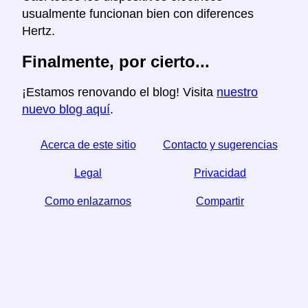
usualmente funcionan bien con diferences
Hertz.
Finalmente, por cierto...
¡Estamos renovando el blog! Visita
nuestro
nuevo blog aquí
.
Acerca de este sitio
Contacto y sugerencias
Legal
Privacidad
Como enlazarnos
Compartir
☆ Si este articulo le sirve, ayudenos compartiendolo
en las redes sociales,
↬ un enlace desde su sitio web ayuda también.