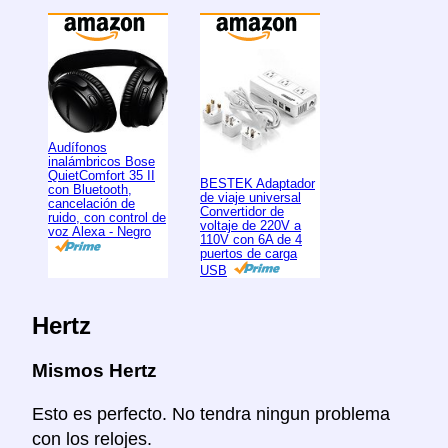
Audífonos
inalámbricos Bose
QuietComfort 35 II
BESTEK Adaptador
con Bluetooth,
de viaje universal
cancelación de
Convertidor de
ruido, con control de
voltaje de 220V a
voz Alexa - Negro
110V con 6A de 4
puertos de carga
USB
Hertz
Mismos Hertz
Esto es perfecto. No tendra ningun problema
con los relojes.