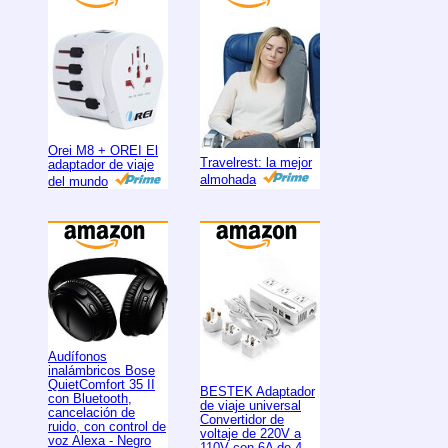
Orei M8 + OREI El
Travelrest: la mejor
adaptador de viaje
almohada
del mundo
Audífonos
inalámbricos Bose
QuietComfort 35 II
BESTEK Adaptador
con Bluetooth,
de viaje universal
cancelación de
Convertidor de
ruido, con control de
voltaje de 220V a
voz Alexa - Negro
110V con 6A de 4