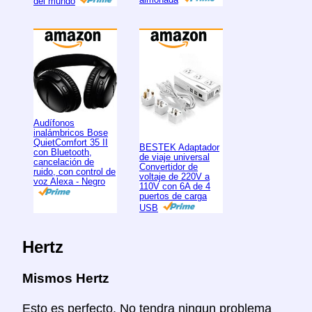
del mundo
Audífonos
inalámbricos Bose
QuietComfort 35 II
BESTEK Adaptador
con Bluetooth,
de viaje universal
cancelación de
Convertidor de
ruido, con control de
voltaje de 220V a
voz Alexa - Negro
110V con 6A de 4
puertos de carga
USB
Hertz
Mismos Hertz
Esto es perfecto. No tendra ningun problema