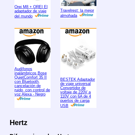
Orei M8 + OREI El
Travelrest: la mejor
adaptador de viaje
almohada
del mundo
Audífonos
inalámbricos Bose
QuietComfort 35 II
BESTEK Adaptador
con Bluetooth,
de viaje universal
cancelación de
Convertidor de
ruido, con control de
voltaje de 220V a
voz Alexa - Negro
110V con 6A de 4
puertos de carga
USB
Hertz