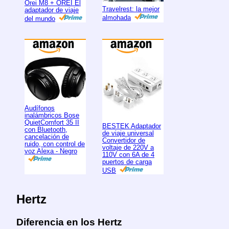
Orei M8 + OREI El
Travelrest: la mejor
adaptador de viaje
almohada
del mundo
Audífonos
inalámbricos Bose
QuietComfort 35 II
BESTEK Adaptador
con Bluetooth,
de viaje universal
cancelación de
Convertidor de
ruido, con control de
voltaje de 220V a
voz Alexa - Negro
110V con 6A de 4
puertos de carga
USB
Hertz
Diferencia en los Hertz