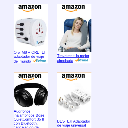
Orei M8 + OREI El
Travelrest: la mejor
adaptador de viaje
almohada
del mundo
Audífonos
inalámbricos Bose
QuietComfort 35 II
BESTEK Adaptador
con Bluetooth,
de viaje universal
cancelación de