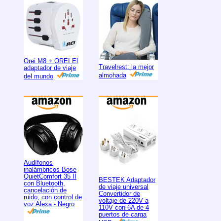
Orei M8 + OREI El
Travelrest: la mejor
adaptador de viaje
almohada
del mundo
Audífonos
inalámbricos Bose
QuietComfort 35 II
BESTEK Adaptador
con Bluetooth,
de viaje universal
cancelación de
Convertidor de
ruido, con control de
voltaje de 220V a
voz Alexa - Negro
110V con 6A de 4
puertos de carga