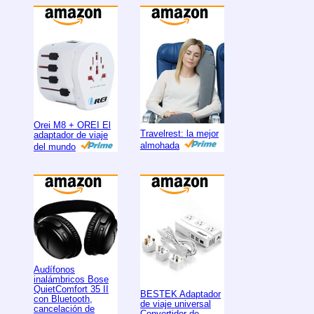
Orei M8 + OREI El
Travelrest: la mejor
adaptador de viaje
almohada
del mundo
Audífonos
inalámbricos Bose
QuietComfort 35 II
BESTEK Adaptador
con Bluetooth,
de viaje universal
cancelación de
Convertidor de