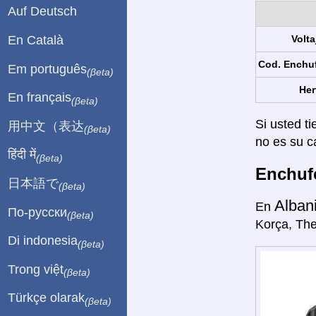
Auf Deutsch
En Català
Volta
Cod. Enchu
Em português
(βeta)
Her
En français
(βeta)
Si usted ti
用中文（表达
(βeta)
no es su c
हिंदी में
(βeta)
Enchufe
日本語で
(βeta)
Alban
En
По-русски
(βeta)
Korça, The
Di indonesia
(βeta)
Trong việt
(βeta)
Türkçe olarak
(βeta)