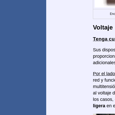
Enc
Voltaje
Tenga cu
Sus disposi
proporcion
adicionale
Por el lado
red y func
multitensi
al voltaje 
los casos,
ligera
en e