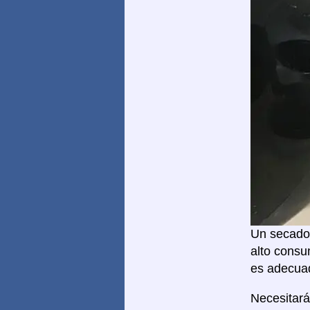
Un secador
alto consu
es adecuad
Necesitar