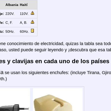
Albania
Haití
je:
220V.
110V.
fe:
C, F.
A, B.
tz:
50Hz.
60Hz.
ene conocimiento de electricidad, quizas la tabla sea tod
aso, usted puede seguir leyendo y ¡descubra que esa tab
s y clavijas en cada uno de los países
ia
se usan los siguientes enchufes: (incluye Tirana, Gjir
th.)