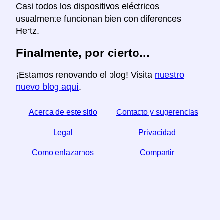
Casi todos los dispositivos eléctricos
usualmente funcionan bien con diferences
Hertz.
Finalmente, por cierto...
¡Estamos renovando el blog! Visita
nuestro
nuevo blog aquí
.
Acerca de este sitio
Contacto y sugerencias
Legal
Privacidad
Como enlazarnos
Compartir
☆ Si este articulo le sirve, ayudenos compartiendolo
en las redes sociales,
↬ un enlace desde su sitio web ayuda también.