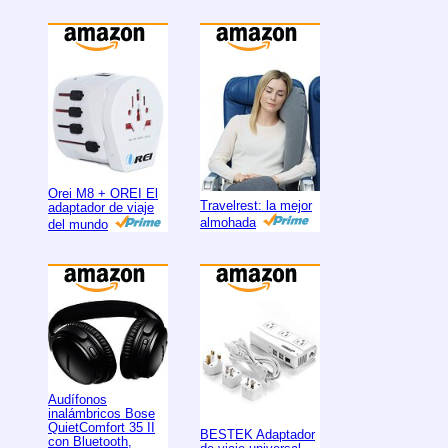
Orei M8 + OREI El
Travelrest: la mejor
adaptador de viaje
almohada
del mundo
Audífonos
inalámbricos Bose
QuietComfort 35 II
BESTEK Adaptador
con Bluetooth,