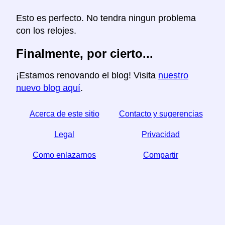
Esto es perfecto. No tendra ningun problema
con los relojes.
Finalmente, por cierto...
¡Estamos renovando el blog! Visita
nuestro
nuevo blog aquí
.
Acerca de este sitio
Contacto y sugerencias
Legal
Privacidad
Como enlazarnos
Compartir
☆ Si este articulo le sirve, ayudenos compartiendolo
en las redes sociales,
↬ un enlace desde su sitio web ayuda también.