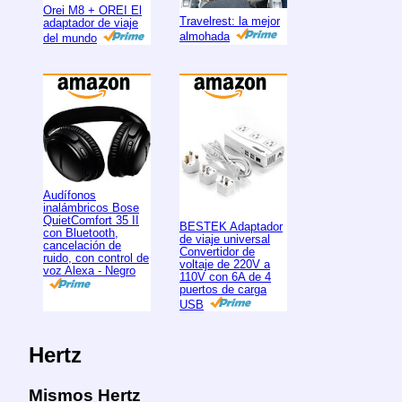
Orei M8 + OREI El
Travelrest: la mejor
adaptador de viaje
almohada
del mundo
Audífonos
inalámbricos Bose
QuietComfort 35 II
BESTEK Adaptador
con Bluetooth,
de viaje universal
cancelación de
Convertidor de
ruido, con control de
voltaje de 220V a
voz Alexa - Negro
110V con 6A de 4
puertos de carga
USB
Hertz
Mismos Hertz