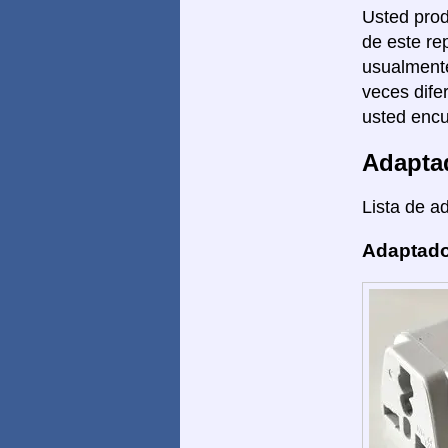
Usted prod
de este re
usualmente
veces dife
usted encu
Adapta
Lista de a
Adaptado