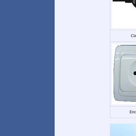
Cla
Enc