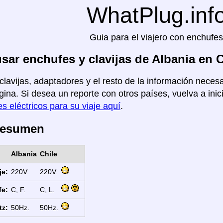
WhatPlug.inf
Guia para el viajero con enchufes
ar enchufes y clavijas de Albania en C
clavijas, adaptadores y el resto de la información necesa
gina. Si desea un reporte con otros países, vuelva a inic
s eléctricos para su viaje aquí
.
Resumen
Albania
Chile
je:
220V.
220V.
fe:
C, F.
C, L.
tz:
50Hz.
50Hz.