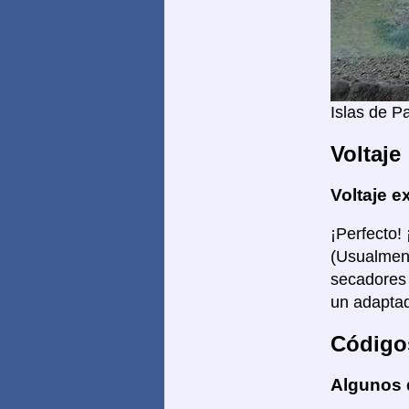
Islas de P
Voltaje
Voltaje e
¡Perfecto!
(Usualment
secadores 
un adaptad
Código
Algunos 