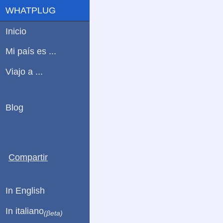
WHATPLUG
Inicio
Mi país es ...
Viajo a ...
Blog
Compartir
In English
In italiano
(βeta)