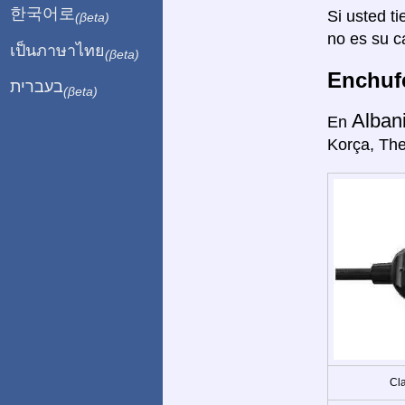
한국어로
Si usted ti
(βeta)
no es su c
เป็นภาษาไทย
(βeta)
Enchufe
בעברית
(βeta)
Alban
En
Korça, The
Cla