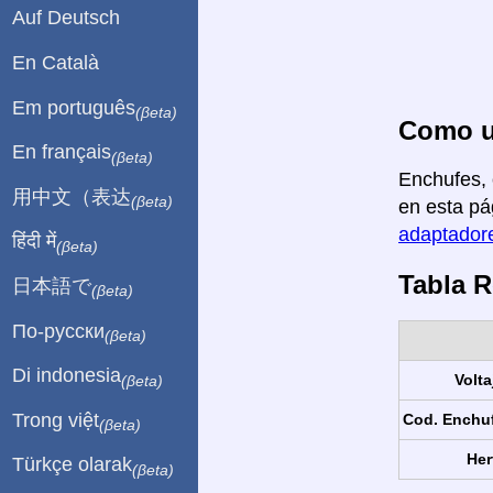
Auf Deutsch
En Català
Em português
(βeta)
Como us
En français
(βeta)
Enchufes, 
用中文（表达
(βeta)
en esta pá
adaptadore
हिंदी में
(βeta)
Tabla 
日本語で
(βeta)
По-русски
(βeta)
Di indonesia
Volta
(βeta)
Trong việt
Cod. Enchu
(βeta)
Her
Türkçe olarak
(βeta)