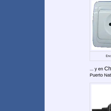
Enc
Ch
... y en
Puerto Nat