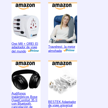
Orei M8 + OREI El
Travelrest: la mejor
adaptador de viaje
almohada
del mundo
Audífonos
inalámbricos Bose
QuietComfort 35 II
BESTEK Adaptador
con Bluetooth,
de viaje universal
cancelación de