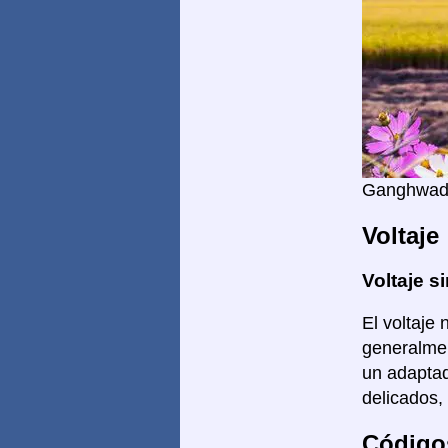
Ganghwad
Voltaje
Voltaje si
El voltaje 
generalmen
un adaptad
delicados,
Código