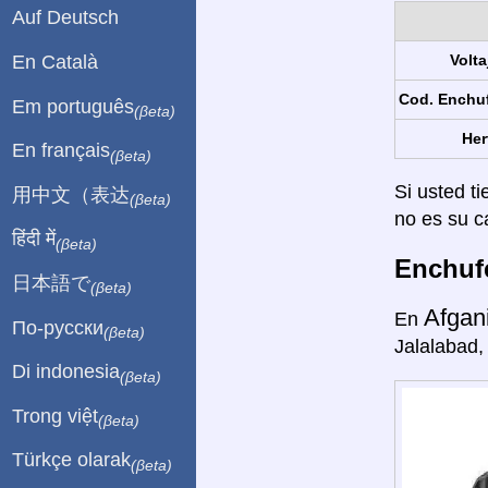
Auf Deutsch
En Català
Volta
Cod. Enchu
Em português
(βeta)
Her
En français
(βeta)
Si usted ti
用中文（表达
(βeta)
no es su c
हिंदी में
(βeta)
Enchufe
日本語で
(βeta)
Afgan
En
По-русски
(βeta)
Jalalabad,
Di indonesia
(βeta)
Trong việt
(βeta)
Türkçe olarak
(βeta)