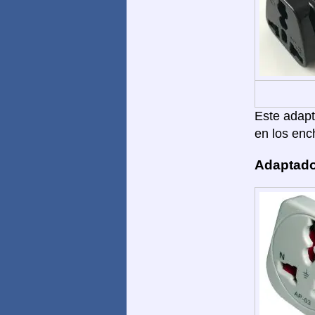
Este adapta
en los enc
Adaptado