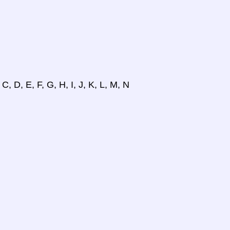
, D, E, F, G, H, I, J, K, L, M, N