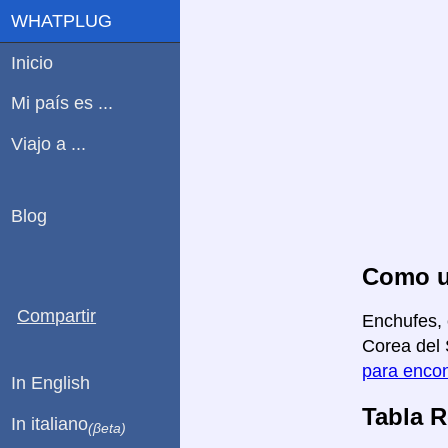
WHATPLUG
Inicio
Mi país es ...
Viajo a ...
Blog
Como us
Compartir
Enchufes, 
Corea del 
para encon
In English
Tabla 
In italiano
(βeta)