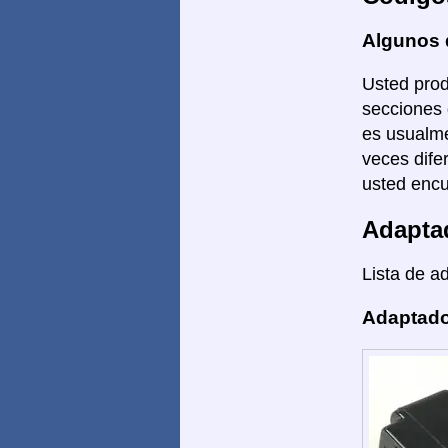
Algunos 
Usted prod
secciones 
es usualme
veces dife
usted encu
Adapta
Lista de a
Adaptado