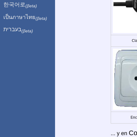
한국어로
(βeta)
เป็นภาษาไทย
(βeta)
בעברית
(βeta)
Cla
Enc
Co
... y en