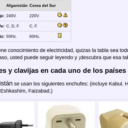
Afganistán
Corea del Sur
je:
240V.
220V.
fe:
C, D, F.
C, F.
tz:
50Hz.
60Hz.
ene conocimiento de electricidad, quizas la tabla sea tod
aso, usted puede seguir leyendo y ¡descubra que esa tab
s y clavijas en cada uno de los países
istán
se usan los siguientes enchufes: (incluye Kabul, 
 Eshkashim, Faizabad.)