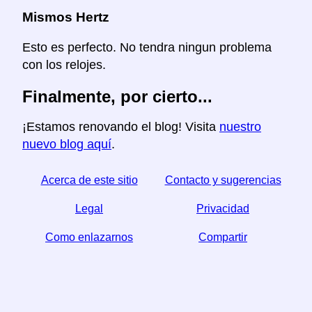
Mismos Hertz
Esto es perfecto. No tendra ningun problema
con los relojes.
Finalmente, por cierto...
¡Estamos renovando el blog! Visita
nuestro
nuevo blog aquí
.
Acerca de este sitio
Contacto y sugerencias
Legal
Privacidad
Como enlazarnos
Compartir
☆ Si este articulo le sirve, ayudenos compartiendolo
en las redes sociales,
↬ un enlace desde su sitio web ayuda también.