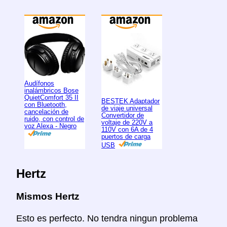
Audífonos
inalámbricos Bose
QuietComfort 35 II
BESTEK Adaptador
con Bluetooth,
de viaje universal
cancelación de
Convertidor de
ruido, con control de
voltaje de 220V a
voz Alexa - Negro
110V con 6A de 4
puertos de carga
USB
Hertz
Mismos Hertz
Esto es perfecto. No tendra ningun problema