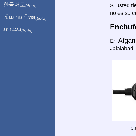
한국어로
Si usted ti
(βeta)
no es su c
เป็นภาษาไทย
(βeta)
Enchufe
בעברית
(βeta)
Afgan
En
Jalalabad,
Cla