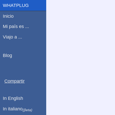
WHATPLUG
Inicio
Mi país es ...
Viajo a ...
Blog
Compartir
In English
In italiano
(βeta)