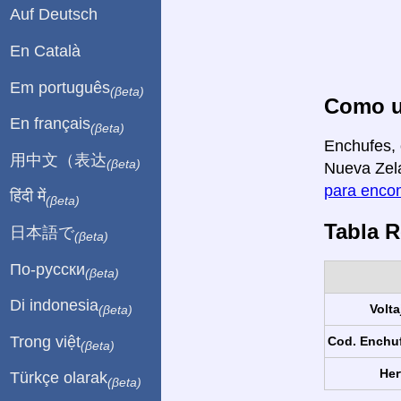
Auf Deutsch
En Català
Em português
(βeta)
Como us
En français
(βeta)
Enchufes, 
用中文（表达
(βeta)
Nueva Zela
para encon
हिंदी में
(βeta)
Tabla 
日本語で
(βeta)
По-русски
(βeta)
Di indonesia
Volta
(βeta)
Trong việt
Cod. Enchu
(βeta)
Her
Türkçe olarak
(βeta)