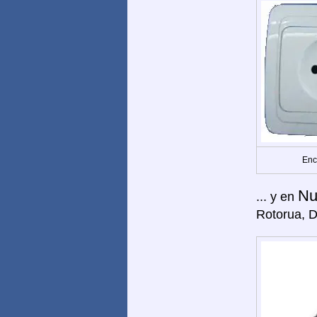
Enc
Nu
... y en
Rotorua, 