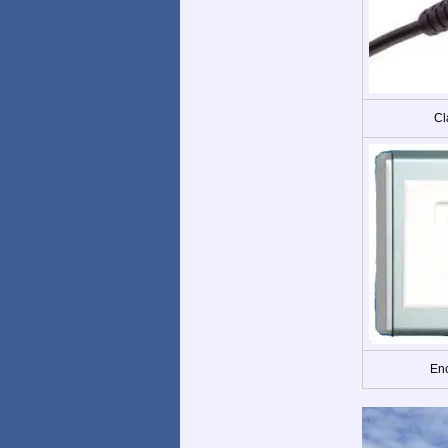
Cl
Enc