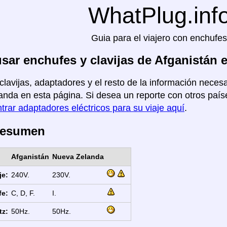
WhatPlug.inf
Guia para el viajero con enchufes
ar enchufes y clavijas de Afganistán 
clavijas, adaptadores y el resto de la información necesa
nda en esta página. Si desea un reporte con otros países
trar adaptadores eléctricos para su viaje aquí
.
Resumen
Afganistán
Nueva Zelanda
je:
240V.
230V.
fe:
C, D, F.
I.
tz:
50Hz.
50Hz.