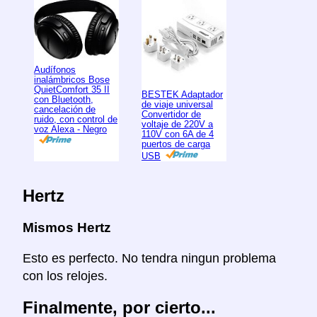
Audífonos
inalámbricos Bose
QuietComfort 35 II
BESTEK Adaptador
con Bluetooth,
de viaje universal
cancelación de
Convertidor de
ruido, con control de
voltaje de 220V a
voz Alexa - Negro
110V con 6A de 4
puertos de carga
USB
Hertz
Mismos Hertz
Esto es perfecto. No tendra ningun problema
con los relojes.
Finalmente, por cierto...