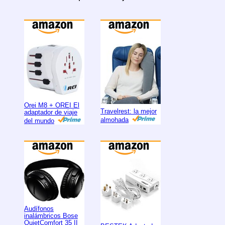
Orei M8 + OREI El
Travelrest: la mejor
adaptador de viaje
almohada
del mundo
Audífonos
inalámbricos Bose
QuietComfort 35 II