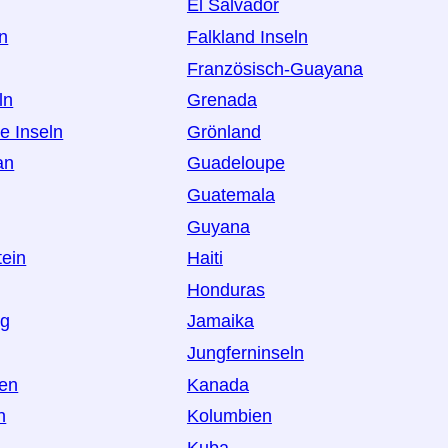
El Salvador
an
Falkland Inseln
Französisch-Guayana
ln
Grenada
e Inseln
Grönland
an
Guadeloupe
Guatemala
Guyana
tein
Haiti
Honduras
rg
Jamaika
Jungferninseln
en
Kanada
n
Kolumbien