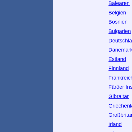
Balearen
Belgien
Bosnien
Bulgarien
Deutschl
Dänemar
Estland
Finnland
Frankreic
Färöer In
Gibraltar
Griechen
Großbrita
Irland