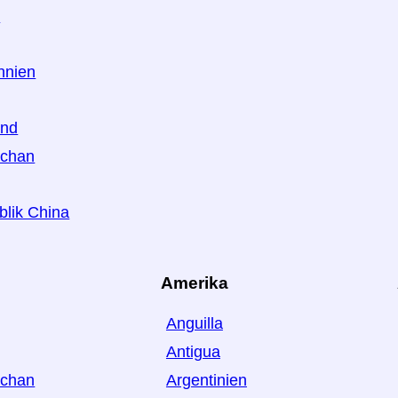
n
nnien
and
schan
blik China
Amerika
Anguilla
Antigua
schan
Argentinien