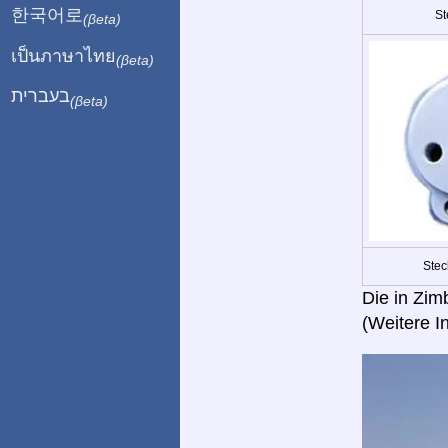
한국어로
St
(βeta)
เป็นภาษาไทย
(βeta)
בעברית
(βeta)
Stec
Die in Zim
(Weitere I