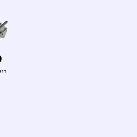
o
ern