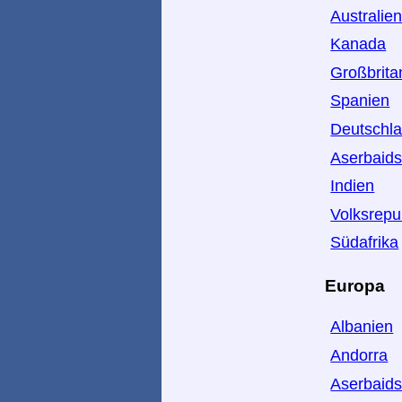
Australie
Kanada
Großbrita
Spanien
Deutschl
Aserbaid
Indien
Volksrepu
Südafrika
Europa
Albanien
Andorra
Aserbaid