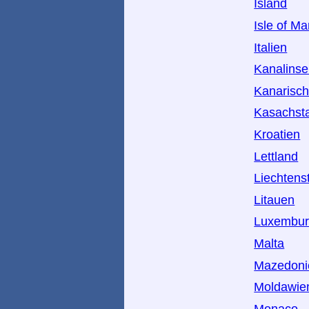
Island
Isle of M
Italien
Kanalinse
Kanarisch
Kasachst
Kroatien
Lettland
Liechtens
Litauen
Luxembu
Malta
Mazedoni
Moldawie