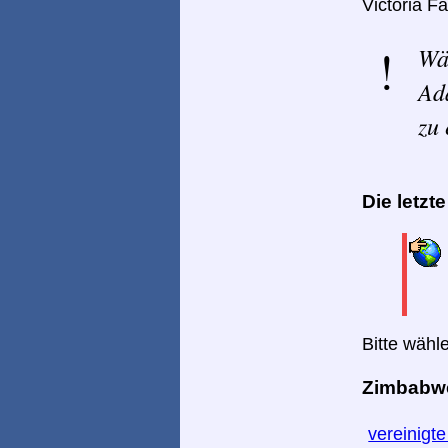
Victoria Fa
Wä
Ad
zu 
Die letzt
Bitte wähl
Zimbabwe 
vereinigt