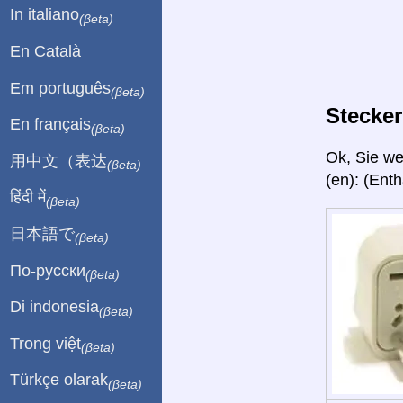
In italiano
(βeta)
En Català
Em português
(βeta)
Stecke
En français
(βeta)
Ok, Sie w
用中文（表达
(βeta)
(en): (Ent
हिंदी में
(βeta)
日本語で
(βeta)
По-русски
(βeta)
Di indonesia
(βeta)
Trong việt
(βeta)
Türkçe olarak
(βeta)