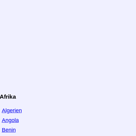
Afrika
Algerien
Angola
Benin