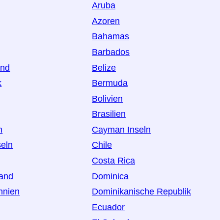
Aruba
Azoren
Bahamas
Barbados
and
Belize
k
Bermuda
Bolivien
Brasilien
h
Cayman Inseln
seln
Chile
Costa Rica
land
Dominica
nnien
Dominikanische Republik
Ecuador