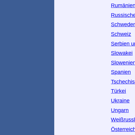
Rumänie
Russische
Schwede
Schweiz
Serbien 
Slowakei
Slowenie
Spanien
Tschechis
Türkei
Ukraine
Ungarn
Weißruss
Österreic