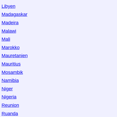
Libyen
Madagaskar
Madeira
Malawi
Mali
Marokko
Mauretanien
Mauritius
Mosambik
Namibia
Niger
Nigeria
Reunion
Ruanda