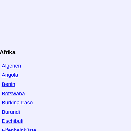
Afrika
Algerien
Angola
Benin
Botswana
Burkina Faso
Burundi
Dschibuti
Elfenbeinküste