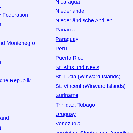
Nicaragua
n
Niederlande
 Föderation
Niederländische Antillen
n
Panama
Paraguay
und Montenegro
Peru
Puerto Rico
n
St. Kitts und Nevis
St. Lucia (Winward Islands)
che Republik
St. Vincent (Winward Islands)
Suriname
Trinidad; Tobago
Uruguay
land
Venezuela
h
vereinigte Staaten von Amerika