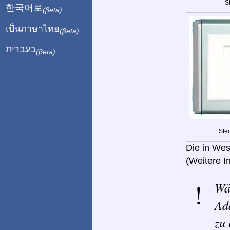
St
한국어로
(βeta)
เป็นภาษาไทย
(βeta)
בעברית
(βeta)
Ste
Die in Wes
(Weitere I
Wä
Ad
zu 