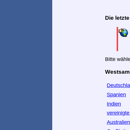
Die letzt
Bitte wähl
Westsamoa
Deutschl
Spanien
Indien
vereinigt
Australie