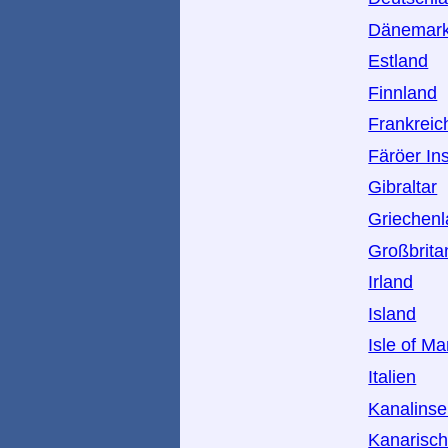
Dänemar
Estland
Finnland
Frankreic
Färöer In
Gibraltar
Griechen
Großbrita
Irland
Island
Isle of M
Italien
Kanalinse
Kanarisch