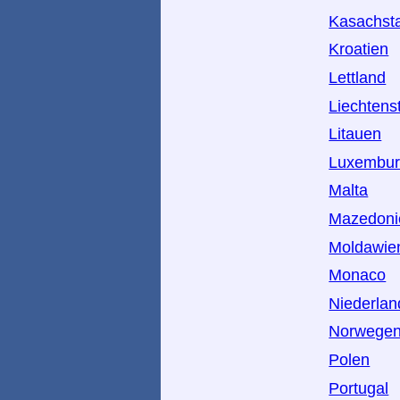
Kasachst
Kroatien
Lettland
Liechtens
Litauen
Luxembu
Malta
Mazedoni
Moldawie
Monaco
Niederlan
Norwege
Polen
Portugal