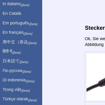
In italiano
(βeta)
En Català
Em português
(βeta)
Stecke
En français
(βeta)
Ok, Sie w
用中文（表达
(βeta)
Abbildung (
हिंदी में
(βeta)
日本語で
(βeta)
По-русски
(βeta)
Di indonesia
(βeta)
Trong việt
(βeta)
Türkçe olarak
(βeta)