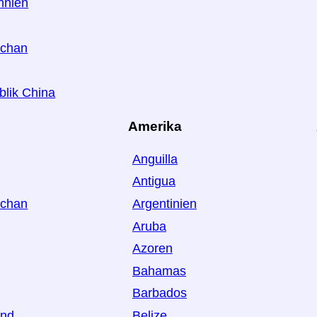
nnien
schan
blik China
Amerika
Anguilla
Antigua
schan
Argentinien
Aruba
Azoren
Bahamas
Barbados
and
Belize