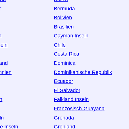
k
Bermuda
Bolivien
Brasilien
h
Cayman Inseln
seln
Chile
Costa Rica
land
Dominica
nnien
Dominikanische Republik
Ecuador
El Salvador
an
Falkland Inseln
Französisch-Guayana
ln
Grenada
e Inseln
Grönland