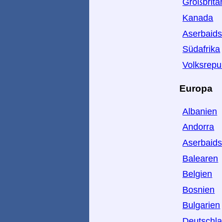
Großbrita
Kanada
Aserbaid
Südafrika
Volksrepu
Europa
Albanien
Andorra
Aserbaid
Balearen
Belgien
Bosnien
Bulgarien
Deutschl