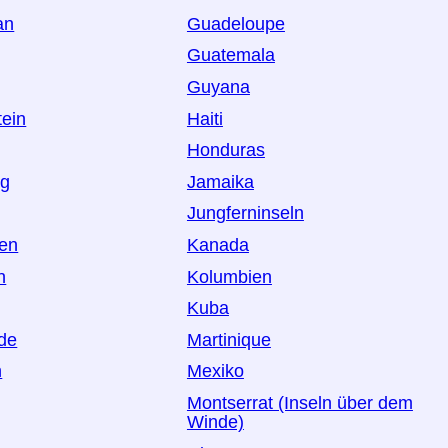
an
Guadeloupe
Guatemala
Guyana
tein
Haiti
Honduras
rg
Jamaika
Jungferninseln
en
Kanada
n
Kolumbien
Kuba
de
Martinique
n
Mexiko
Montserrat (Inseln über dem
Winde)