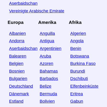
Aserbaidschan
Vereinigte Arabische Emirate
Europa
Amerika
Afrika
Albanien
Anguilla
Algerien
Andorra
Antigua
Angola
Aserbaidschan
Argentinien
Benin
Balearen
Aruba
Botswana
Belgien
Azoren
Burkina Faso
Bosnien
Bahamas
Burundi
Bulgarien
Barbados
Dschibuti
Deutschland
Belize
Elfenbeinküste
Dänemark
Bermuda
Eritrea
Estland
Bolivien
Gabun