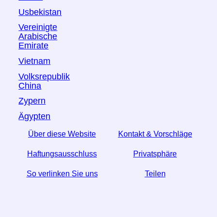
Usbekistan
Vereinigte
Arabische
Emirate
Vietnam
Volksrepublik
China
Zypern
Ägypten
Über diese Website
Kontakt & Vorschläge
Haftungsausschluss
Privatsphäre
So verlinken Sie uns
Teilen
☆ Wenn Sie diesen Artikel nützlich finden, helfen Sie
uns, indem Sie ihn in den sozialen Medien teilen.