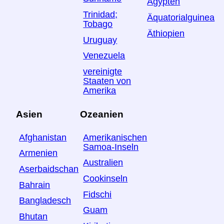
Ägypten
Trinidad;
Äquatorialguinea
Tobago
Äthiopien
Uruguay
Venezuela
vereinigte
Staaten von
Amerika
Asien
Ozeanien
Afghanistan
Amerikanischen
Samoa-Inseln
Armenien
Australien
Aserbaidschan
Cookinseln
Bahrain
Fidschi
Bangladesch
Guam
Bhutan