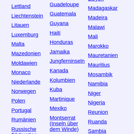
Guadeloupe
Lettland
Madagaskar
Guatemala
Liechtenstein
Madeira
Guyana
Litauen
Malawi
Haiti
Luxemburg
Mali
Honduras
Malta
Marokko
Jamaika
Mazedonien
Mauretanien
Jungferninseln
Moldawien
Mauritius
Kanada
Monaco
Mosambik
Kolumbien
Niederlande
Namibia
Kuba
Norwegen
Niger
Martinique
Polen
Nigeria
Mexiko
Portugal
Reunion
Montserrat
Rumänien
Ruanda
(Inseln über
Russische
dem Winde)
Sambia