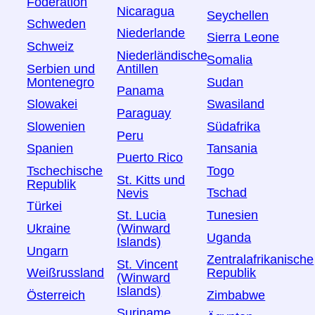
Föderation
Nicaragua
Seychellen
Schweden
Niederlande
Sierra Leone
Schweiz
Niederländische
Somalia
Serbien und
Antillen
Montenegro
Sudan
Panama
Slowakei
Swasiland
Paraguay
Slowenien
Südafrika
Peru
Spanien
Tansania
Puerto Rico
Tschechische
Togo
St. Kitts und
Republik
Tschad
Nevis
Türkei
Tunesien
St. Lucia
Ukraine
(Winward
Uganda
Islands)
Ungarn
Zentralafrikanische
St. Vincent
Weißrussland
Republik
(Winward
Islands)
Österreich
Zimbabwe
Suriname