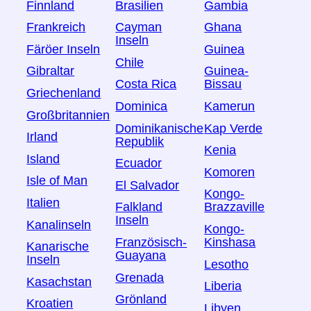
Finnland
Brasilien
Gambia
Frankreich
Cayman
Ghana
Inseln
Färöer Inseln
Guinea
Chile
Gibraltar
Guinea-
Costa Rica
Bissau
Griechenland
Dominica
Kamerun
Großbritannien
Dominikanische
Kap Verde
Irland
Republik
Kenia
Island
Ecuador
Komoren
Isle of Man
El Salvador
Kongo-
Italien
Falkland
Brazzaville
Inseln
Kanalinseln
Kongo-
Französisch-
Kinshasa
Kanarische
Guayana
Inseln
Lesotho
Grenada
Kasachstan
Liberia
Grönland
Kroatien
Libyen