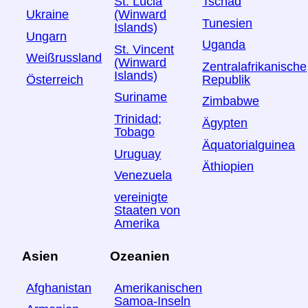
Tschad
St. Lucia
Ukraine
(Winward
Tunesien
Islands)
Ungarn
Uganda
St. Vincent
Weißrussland
(Winward
Zentralafrikanische
Islands)
Österreich
Republik
Suriname
Zimbabwe
Trinidad;
Ägypten
Tobago
Äquatorialguinea
Uruguay
Äthiopien
Venezuela
vereinigte
Staaten von
Amerika
Asien
Ozeanien
Afghanistan
Amerikanischen
Samoa-Inseln