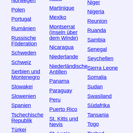
Norwegen
Niger
Martinique
Polen
Nigeria
Mexiko
Portugal
Reunion
Montserrat
Rumänien
Ruanda
(Inseln über
Russische
dem Winde)
Sambia
Föderation
Nicaragua
Senegal
Schweden
Niederlande
Seychellen
Schweiz
Niederländische
Sierra Leone
Serbien und
Antillen
Montenegro
Somalia
Panama
Slowakei
Sudan
Paraguay
Slowenien
Swasiland
Peru
Spanien
Südafrika
Puerto Rico
Tschechische
Tansania
St. Kitts und
Republik
Togo
Nevis
Türkei