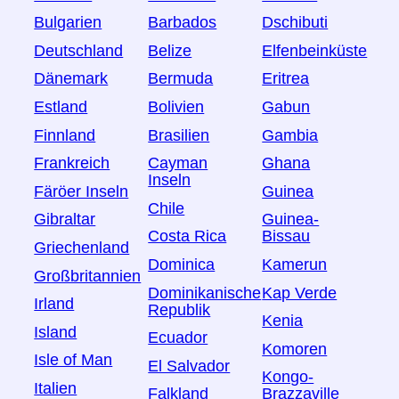
Bulgarien
Barbados
Dschibuti
Deutschland
Belize
Elfenbeinküste
Dänemark
Bermuda
Eritrea
Estland
Bolivien
Gabun
Finnland
Brasilien
Gambia
Frankreich
Cayman
Ghana
Inseln
Färöer Inseln
Guinea
Chile
Gibraltar
Guinea-
Costa Rica
Bissau
Griechenland
Dominica
Kamerun
Großbritannien
Dominikanische
Kap Verde
Irland
Republik
Kenia
Island
Ecuador
Komoren
Isle of Man
El Salvador
Kongo-
Italien
Falkland
Brazzaville