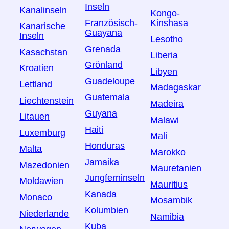
Inseln
Kanalinseln
Kongo-
Französisch-
Kinshasa
Kanarische
Guayana
Inseln
Lesotho
Grenada
Kasachstan
Liberia
Grönland
Kroatien
Libyen
Guadeloupe
Lettland
Madagaskar
Guatemala
Liechtenstein
Madeira
Guyana
Litauen
Malawi
Haiti
Luxemburg
Mali
Honduras
Malta
Marokko
Jamaika
Mazedonien
Mauretanien
Jungferninseln
Moldawien
Mauritius
Kanada
Monaco
Mosambik
Kolumbien
Niederlande
Namibia
Kuba