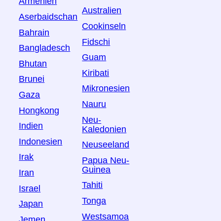
Armenien
Australien
Aserbaidschan
Cookinseln
Bahrain
Fidschi
Bangladesch
Guam
Bhutan
Kiribati
Brunei
Mikronesien
Gaza
Nauru
Hongkong
Neu-
Indien
Kaledonien
Indonesien
Neuseeland
Irak
Papua Neu-
Guinea
Iran
Tahiti
Israel
Tonga
Japan
Westsamoa
Jemen