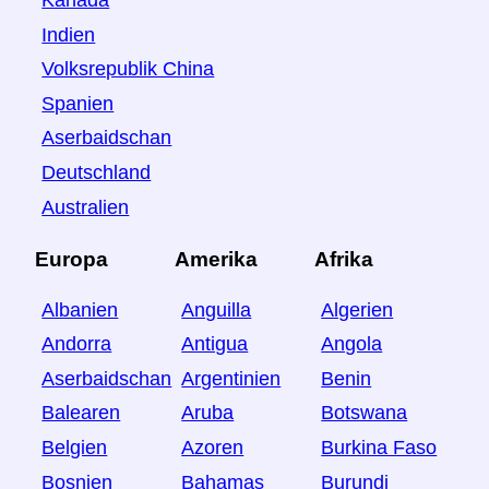
Kanada
Indien
Volksrepublik China
Spanien
Aserbaidschan
Deutschland
Australien
Europa
Amerika
Afrika
Albanien
Anguilla
Algerien
Andorra
Antigua
Angola
Aserbaidschan
Argentinien
Benin
Balearen
Aruba
Botswana
Belgien
Azoren
Burkina Faso
Bosnien
Bahamas
Burundi