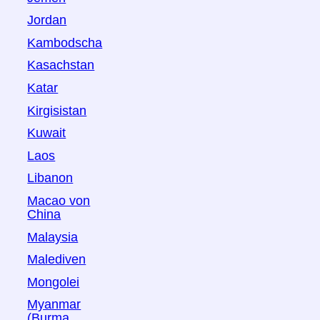
Jordan
Kambodscha
Kasachstan
Katar
Kirgisistan
Kuwait
Laos
Libanon
Macao von
China
Malaysia
Malediven
Mongolei
Myanmar
(Burma