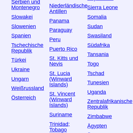
Serbien und
Niederländische
Montenegro
Sierra Leone
Antillen
Slowakei
Somalia
Panama
Slowenien
Sudan
Paraguay
Spanien
Swasiland
Peru
Tschechische
Südafrika
Puerto Rico
Republik
Tansania
St. Kitts und
Türkei
Togo
Nevis
Ukraine
Tschad
St. Lucia
Ungarn
(Winward
Tunesien
Islands)
Weißrussland
Uganda
St. Vincent
Österreich
(Winward
Zentralafrikanische
Islands)
Republik
Suriname
Zimbabwe
Trinidad;
Ägypten
Tobago