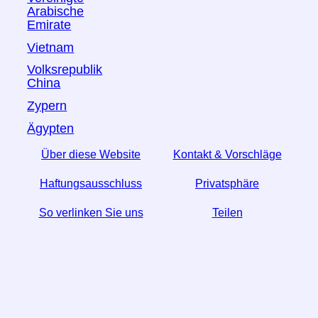
Arabische
Emirate
Vietnam
Volksrepublik
China
Zypern
Ägypten
Über diese Website
Kontakt & Vorschläge
Haftungsausschluss
Privatsphäre
So verlinken Sie uns
Teilen
☆ Wenn Sie diesen Artikel nützlich finden, helfen Sie
uns, indem Sie ihn in den sozialen Medien teilen.
↬ Ein Link von Ihrer Website hilft auch.