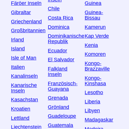
Färöer Inseln
Guinea
Chile
Gibraltar
Guinea-
Costa Rica
Bissau
Griechenland
Dominica
Kamerun
Großbritannien
Dominikanische
Kap Verde
Irland
Republik
Kenia
Island
Ecuador
Komoren
Isle of Man
El Salvador
Kongo-
Italien
Falkland
Brazzaville
Inseln
Kanalinseln
Kongo-
Französisch-
Kinshasa
Kanarische
Guayana
Inseln
Lesotho
Grenada
Kasachstan
Liberia
Grönland
Kroatien
Libyen
Guadeloupe
Lettland
Madagaskar
Guatemala
Liechtenstein
Madeira