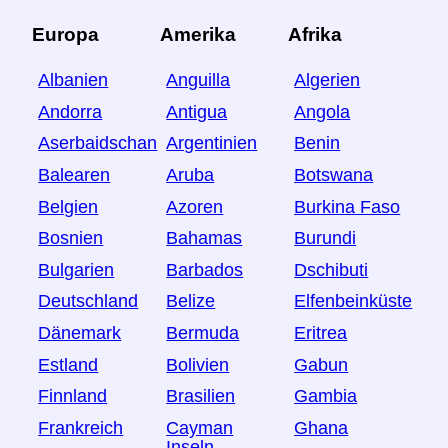
Europa
Amerika
Afrika
Albanien
Anguilla
Algerien
Andorra
Antigua
Angola
Aserbaidschan
Argentinien
Benin
Balearen
Aruba
Botswana
Belgien
Azoren
Burkina Faso
Bosnien
Bahamas
Burundi
Bulgarien
Barbados
Dschibuti
Deutschland
Belize
Elfenbeinküste
Dänemark
Bermuda
Eritrea
Estland
Bolivien
Gabun
Finnland
Brasilien
Gambia
Frankreich
Cayman
Ghana
Inseln