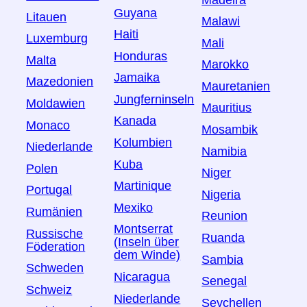
Guyana
Litauen
Malawi
Haiti
Luxemburg
Mali
Honduras
Malta
Marokko
Jamaika
Mazedonien
Mauretanien
Jungferninseln
Moldawien
Mauritius
Kanada
Monaco
Mosambik
Kolumbien
Niederlande
Namibia
Kuba
Polen
Niger
Martinique
Portugal
Nigeria
Mexiko
Rumänien
Reunion
Montserrat
Russische
Ruanda
(Inseln über
Föderation
dem Winde)
Sambia
Schweden
Nicaragua
Senegal
Schweiz
Niederlande
Seychellen