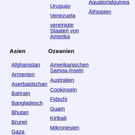
Äquatorialguinea
Uruguay
Äthiopien
Venezuela
vereinigte
Staaten von
Amerika
Asien
Ozeanien
Afghanistan
Amerikanischen
Samoa-Inseln
Armenien
Australien
Aserbaidschan
Cookinseln
Bahrain
Fidschi
Bangladesch
Guam
Bhutan
Kiribati
Brunei
Mikronesien
Gaza