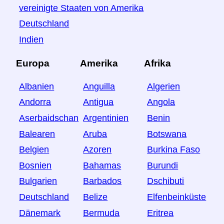
vereinigte Staaten von Amerika
Deutschland
Indien
Europa
Amerika
Afrika
Albanien
Anguilla
Algerien
Andorra
Antigua
Angola
Aserbaidschan
Argentinien
Benin
Balearen
Aruba
Botswana
Belgien
Azoren
Burkina Faso
Bosnien
Bahamas
Burundi
Bulgarien
Barbados
Dschibuti
Deutschland
Belize
Elfenbeinküste
Dänemark
Bermuda
Eritrea