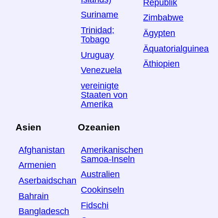
Republik
Suriname
Zimbabwe
Trinidad;
Ägypten
Tobago
Äquatorialguinea
Uruguay
Äthiopien
Venezuela
vereinigte
Staaten von
Amerika
Asien
Ozeanien
Afghanistan
Amerikanischen
Samoa-Inseln
Armenien
Australien
Aserbaidschan
Cookinseln
Bahrain
Fidschi
Bangladesch