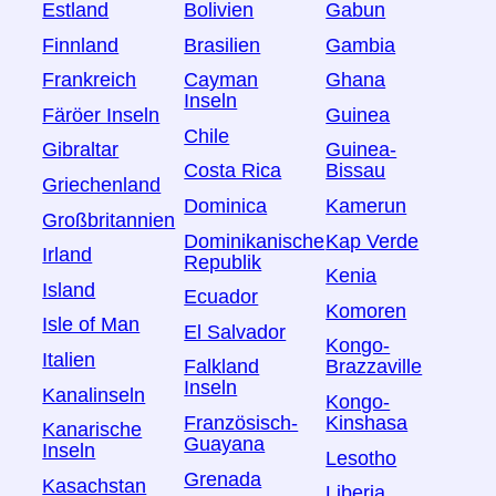
Estland
Bolivien
Gabun
Finnland
Brasilien
Gambia
Frankreich
Cayman
Ghana
Inseln
Färöer Inseln
Guinea
Chile
Gibraltar
Guinea-
Costa Rica
Bissau
Griechenland
Dominica
Kamerun
Großbritannien
Dominikanische
Kap Verde
Irland
Republik
Kenia
Island
Ecuador
Komoren
Isle of Man
El Salvador
Kongo-
Italien
Falkland
Brazzaville
Inseln
Kanalinseln
Kongo-
Französisch-
Kinshasa
Kanarische
Guayana
Inseln
Lesotho
Grenada
Kasachstan
Liberia