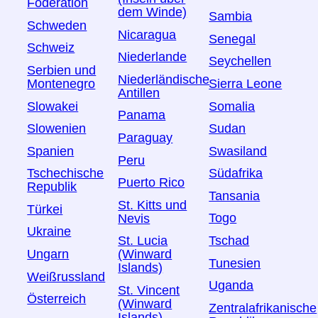
Föderation
dem Winde)
Sambia
Schweden
Nicaragua
Senegal
Schweiz
Niederlande
Seychellen
Serbien und
Niederländische
Montenegro
Sierra Leone
Antillen
Slowakei
Somalia
Panama
Slowenien
Sudan
Paraguay
Spanien
Swasiland
Peru
Tschechische
Südafrika
Puerto Rico
Republik
Tansania
St. Kitts und
Türkei
Togo
Nevis
Ukraine
Tschad
St. Lucia
Ungarn
(Winward
Tunesien
Islands)
Weißrussland
Uganda
St. Vincent
Österreich
(Winward
Zentralafrikanische
Islands)