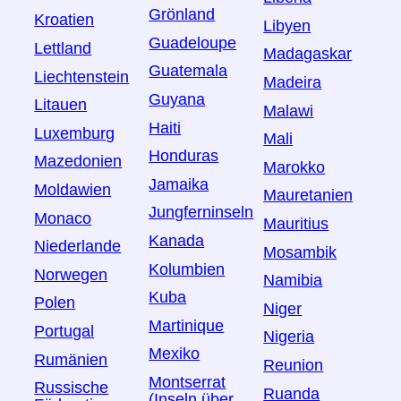
Grönland
Kroatien
Libyen
Guadeloupe
Lettland
Madagaskar
Guatemala
Liechtenstein
Madeira
Guyana
Litauen
Malawi
Haiti
Luxemburg
Mali
Honduras
Mazedonien
Marokko
Jamaika
Moldawien
Mauretanien
Jungferninseln
Monaco
Mauritius
Kanada
Niederlande
Mosambik
Kolumbien
Norwegen
Namibia
Kuba
Polen
Niger
Martinique
Portugal
Nigeria
Mexiko
Rumänien
Reunion
Montserrat
Russische
Ruanda
(Inseln über