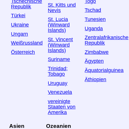
Tschechische
Togo
St. Kitts und
Republik
Tschad
Nevis
Türkei
Tunesien
St. Lucia
Ukraine
(Winward
Uganda
Islands)
Ungarn
Zentralafrikanische
St. Vincent
Weißrussland
Republik
(Winward
Islands)
Österreich
Zimbabwe
Suriname
Ägypten
Trinidad;
Äquatorialguinea
Tobago
Äthiopien
Uruguay
Venezuela
vereinigte
Staaten von
Amerika
Asien
Ozeanien