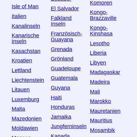
Komoren
Isle of Man
El Salvador
Kongo-
Italien
Falkland
Brazzaville
Inseln
Kanalinseln
Kongo-
Französisch-
Kinshasa
Kanarische
Guayana
Inseln
Lesotho
Grenada
Kasachstan
Liberia
Grönland
Kroatien
Libyen
Guadeloupe
Lettland
Madagaskar
Guatemala
Liechtenstein
Madeira
Guyana
Litauen
Mali
Haiti
Luxemburg
Marokko
Honduras
Malta
Mauretanien
Jamaika
Mazedonien
Mauritius
Jungferninseln
Moldawien
Mosambik
Kanada