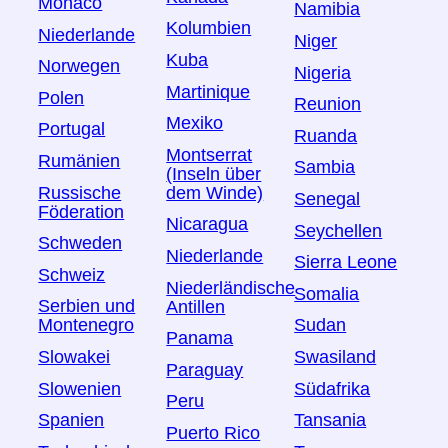
Monaco
Namibia
Kolumbien
Niederlande
Niger
Kuba
Norwegen
Nigeria
Martinique
Polen
Reunion
Mexiko
Portugal
Ruanda
Montserrat
Rumänien
Sambia
(Inseln über
Russische
dem Winde)
Senegal
Föderation
Nicaragua
Seychellen
Schweden
Niederlande
Sierra Leone
Schweiz
Niederländische
Somalia
Serbien und
Antillen
Montenegro
Sudan
Panama
Slowakei
Swasiland
Paraguay
Slowenien
Südafrika
Peru
Spanien
Tansania
Puerto Rico