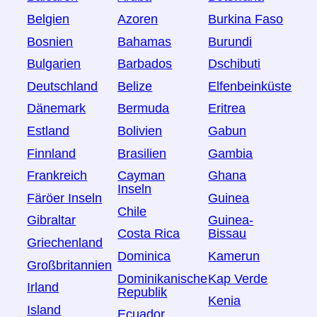
Belgien
Azoren
Burkina Faso
Bosnien
Bahamas
Burundi
Bulgarien
Barbados
Dschibuti
Deutschland
Belize
Elfenbeinküste
Dänemark
Bermuda
Eritrea
Estland
Bolivien
Gabun
Finnland
Brasilien
Gambia
Frankreich
Cayman
Ghana
Inseln
Färöer Inseln
Guinea
Chile
Gibraltar
Guinea-
Costa Rica
Bissau
Griechenland
Dominica
Kamerun
Großbritannien
Dominikanische
Kap Verde
Irland
Republik
Kenia
Island
Ecuador