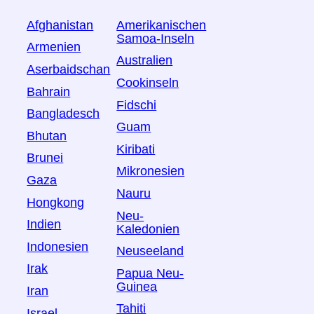
Afghanistan
Amerikanischen
Samoa-Inseln
Armenien
Australien
Aserbaidschan
Cookinseln
Bahrain
Fidschi
Bangladesch
Guam
Bhutan
Kiribati
Brunei
Mikronesien
Gaza
Nauru
Hongkong
Neu-
Indien
Kaledonien
Indonesien
Neuseeland
Irak
Papua Neu-
Guinea
Iran
Tahiti
Israel