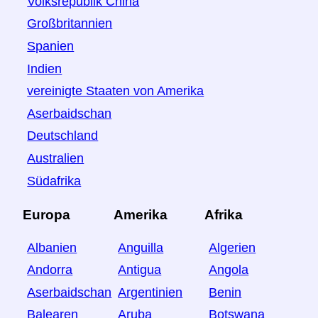
Volksrepublik China
Großbritannien
Spanien
Indien
vereinigte Staaten von Amerika
Aserbaidschan
Deutschland
Australien
Südafrika
Europa
Amerika
Afrika
Albanien
Anguilla
Algerien
Andorra
Antigua
Angola
Aserbaidschan
Argentinien
Benin
Balearen
Aruba
Botswana