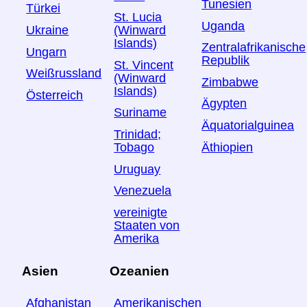
Tunesien
Türkei
St. Lucia
Uganda
Ukraine
(Winward
Islands)
Zentralafrikanische
Ungarn
Republik
St. Vincent
Weißrussland
(Winward
Zimbabwe
Islands)
Österreich
Ägypten
Suriname
Äquatorialguinea
Trinidad;
Äthiopien
Tobago
Uruguay
Venezuela
vereinigte
Staaten von
Amerika
Asien
Ozeanien
Afghanistan
Amerikanischen