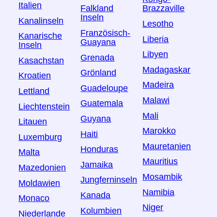
Italien
Falkland
Brazzaville
Inseln
Kanalinseln
Lesotho
Französisch-
Kanarische
Liberia
Guayana
Inseln
Libyen
Grenada
Kasachstan
Madagaskar
Grönland
Kroatien
Madeira
Guadeloupe
Lettland
Malawi
Guatemala
Liechtenstein
Mali
Guyana
Litauen
Marokko
Haiti
Luxemburg
Mauretanien
Honduras
Malta
Mauritius
Jamaika
Mazedonien
Mosambik
Jungferninseln
Moldawien
Namibia
Kanada
Monaco
Niger
Kolumbien
Niederlande