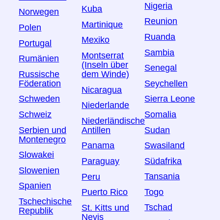
Nigeria
Kuba
Norwegen
Reunion
Martinique
Polen
Ruanda
Mexiko
Portugal
Sambia
Montserrat
Rumänien
(Inseln über
Senegal
Russische
dem Winde)
Föderation
Seychellen
Nicaragua
Schweden
Sierra Leone
Niederlande
Schweiz
Somalia
Niederländische
Serbien und
Sudan
Antillen
Montenegro
Swasiland
Panama
Slowakei
Südafrika
Paraguay
Slowenien
Tansania
Peru
Spanien
Togo
Puerto Rico
Tschechische
Tschad
St. Kitts und
Republik
Nevis