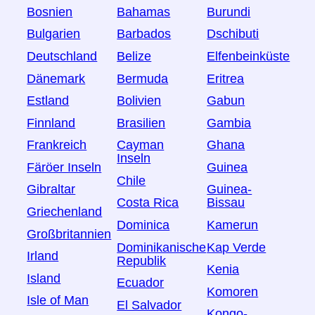
Bosnien
Bahamas
Burundi
Bulgarien
Barbados
Dschibuti
Deutschland
Belize
Elfenbeinküste
Dänemark
Bermuda
Eritrea
Estland
Bolivien
Gabun
Finnland
Brasilien
Gambia
Frankreich
Cayman
Ghana
Inseln
Färöer Inseln
Guinea
Chile
Gibraltar
Guinea-
Costa Rica
Bissau
Griechenland
Dominica
Kamerun
Großbritannien
Dominikanische
Kap Verde
Irland
Republik
Kenia
Island
Ecuador
Komoren
Isle of Man
El Salvador
Kongo-