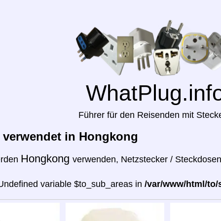
WhatPlug.inf
Führer für den Reisenden mit Steck
r verwendet in Hongkong
Hongkong
erden
verwenden, Netzstecker / Steckdosen
 Undefined variable $to_sub_areas in
/var/www/html/to/