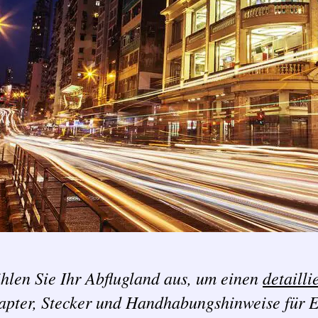
hlen Sie Ihr Abflugland aus, um einen
detailli
apter, Stecker und Handhabungshinweise für E