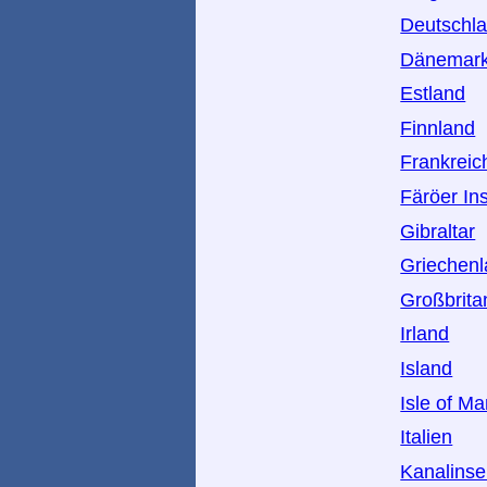
Deutschl
Dänemar
Estland
Finnland
Frankreic
Färöer In
Gibraltar
Griechen
Großbrita
Irland
Island
Isle of M
Italien
Kanalinse