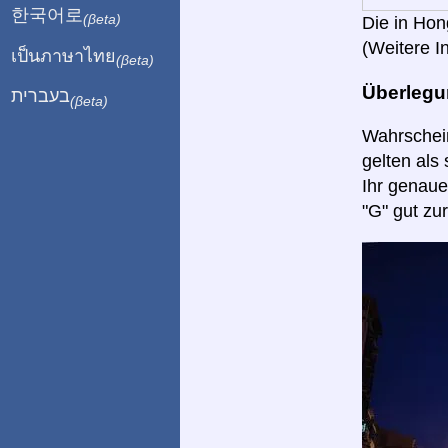
한국어로
(βeta)
Die in Hon
(Weitere I
เป็นภาษาไทย
(βeta)
Überleg
בעברית
(βeta)
Wahrschein
gelten als 
Ihr genaue
"G" gut z