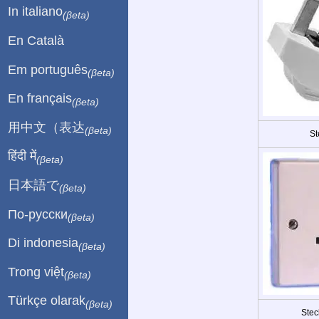
In italiano
(βeta)
En Català
Em português
(βeta)
En français
(βeta)
用中文（表达
(βeta)
St
हिंदी में
(βeta)
日本語で
(βeta)
По-русски
(βeta)
Di indonesia
(βeta)
Trong việt
(βeta)
Türkçe olarak
(βeta)
Stec