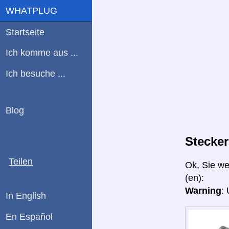
WHATPLUG
Startseite
Ich komme aus ...
Ich besuche ...
Blog
Stecke
Teilen
Ok, Sie w
(en):
Warning
:
In English
En Español