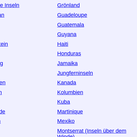
e Inseln
Grönland
an
Guadeloupe
Guatemala
Guyana
tein
Haiti
Honduras
rg
Jamaika
Jungferninseln
en
Kanada
n
Kolumbien
Kuba
de
Martinique
n
Mexiko
Montserrat (Inseln über dem
Winde)