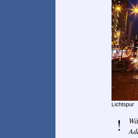
Lichtspur
Wä
Ad