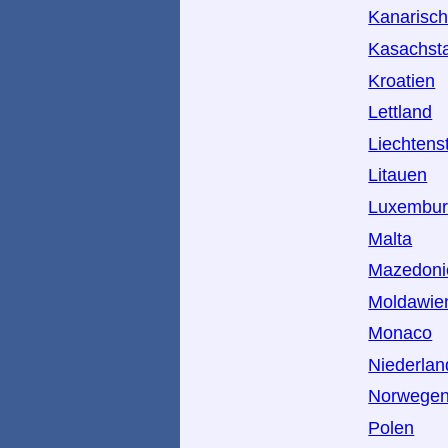
Kanarisch
Kasachst
Kroatien
Lettland
Liechtens
Litauen
Luxembu
Malta
Mazedoni
Moldawie
Monaco
Niederlan
Norwege
Polen