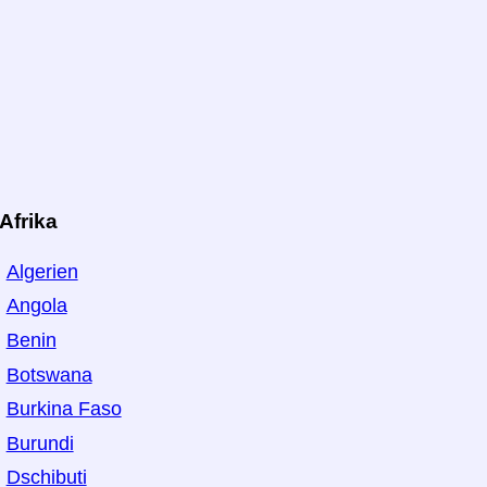
Afrika
Algerien
Angola
Benin
Botswana
Burkina Faso
Burundi
Dschibuti