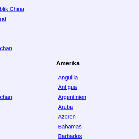
blik China
and
schan
Amerika
Anguilla
Antigua
schan
Argentinien
Aruba
Azoren
Bahamas
Barbados