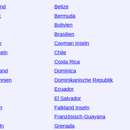
and
Belize
k
Bermuda
Bolivien
Brasilien
h
Cayman Inseln
seln
Chile
Costa Rica
land
Dominica
nnien
Dominikanische Republik
Ecuador
El Salvador
an
Falkland Inseln
Französisch-Guayana
ln
Grenada