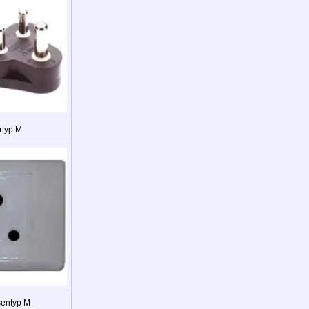
rtyp M
sentyp M