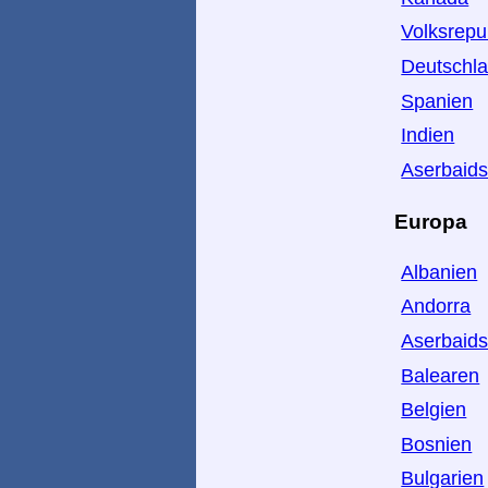
Volksrepu
Deutschl
Spanien
Indien
Aserbaid
Europa
Albanien
Andorra
Aserbaid
Balearen
Belgien
Bosnien
Bulgarien