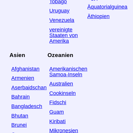
Tobago
Äquatorialguinea
Uruguay
Äthiopien
Venezuela
vereinigte
Staaten von
Amerika
Asien
Ozeanien
Afghanistan
Amerikanischen
Samoa-Inseln
Armenien
Australien
Aserbaidschan
Cookinseln
Bahrain
Fidschi
Bangladesch
Guam
Bhutan
Kiribati
Brunei
Mikronesien