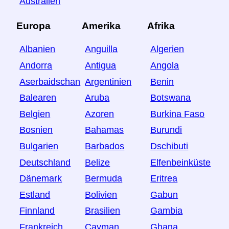
Australien
Europa
Amerika
Afrika
Albanien
Anguilla
Algerien
Andorra
Antigua
Angola
Aserbaidschan
Argentinien
Benin
Balearen
Aruba
Botswana
Belgien
Azoren
Burkina Faso
Bosnien
Bahamas
Burundi
Bulgarien
Barbados
Dschibuti
Deutschland
Belize
Elfenbeinküste
Dänemark
Bermuda
Eritrea
Estland
Bolivien
Gabun
Finnland
Brasilien
Gambia
Frankreich
Cayman
Ghana