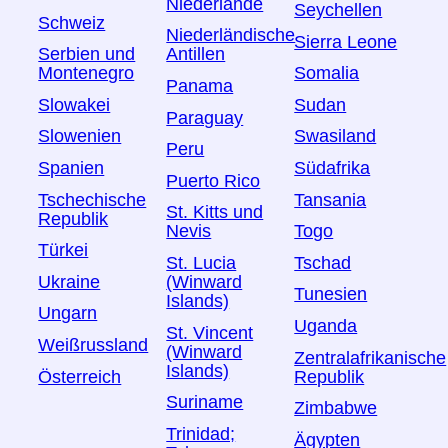
Niederlande
Seychellen
Schweiz
Niederländische
Sierra Leone
Serbien und
Antillen
Montenegro
Somalia
Panama
Slowakei
Sudan
Paraguay
Slowenien
Swasiland
Peru
Spanien
Südafrika
Puerto Rico
Tschechische
Tansania
St. Kitts und
Republik
Togo
Nevis
Türkei
Tschad
St. Lucia
Ukraine
(Winward
Tunesien
Islands)
Ungarn
Uganda
St. Vincent
Weißrussland
(Winward
Zentralafrikanische
Islands)
Österreich
Republik
Suriname
Zimbabwe
Trinidad;
Ägypten