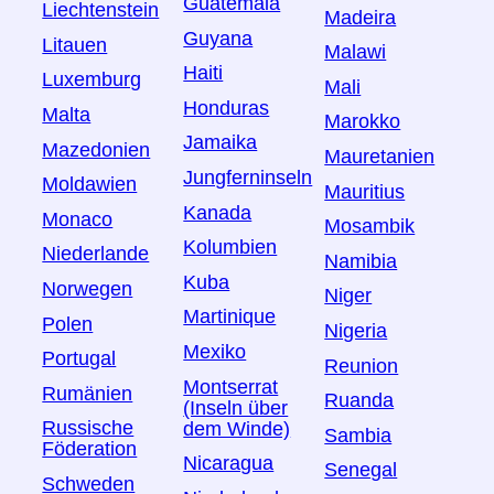
Guatemala
Liechtenstein
Madeira
Guyana
Litauen
Malawi
Haiti
Luxemburg
Mali
Honduras
Malta
Marokko
Jamaika
Mazedonien
Mauretanien
Jungferninseln
Moldawien
Mauritius
Kanada
Monaco
Mosambik
Kolumbien
Niederlande
Namibia
Kuba
Norwegen
Niger
Martinique
Polen
Nigeria
Mexiko
Portugal
Reunion
Montserrat
Rumänien
Ruanda
(Inseln über
Russische
dem Winde)
Sambia
Föderation
Nicaragua
Senegal
Schweden