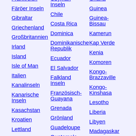
Inseln
Färöer Inseln
Guinea
Chile
Gibraltar
Guinea-
Costa Rica
Bissau
Griechenland
Dominica
Kamerun
Großbritannien
Dominikanische
Kap Verde
Irland
Republik
Kenia
Island
Ecuador
Komoren
Isle of Man
El Salvador
Kongo-
Italien
Falkland
Brazzaville
Inseln
Kanalinseln
Kongo-
Französisch-
Kinshasa
Kanarische
Guayana
Inseln
Lesotho
Grenada
Kasachstan
Liberia
Grönland
Kroatien
Libyen
Guadeloupe
Lettland
Madagaskar