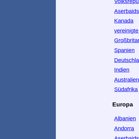
Volksrepu
Aserbaid
Kanada
vereinigt
Großbrita
Spanien
Deutschl
Indien
Australie
Südafrika
Europa
Albanien
Andorra
Aserbaid