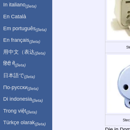
In italiano
(βeta)
En Català
Em português
(βeta)
En français
(βeta)
St
用中文（表达
(βeta)
हिंदी में
(βeta)
日本語で
(βeta)
По-русски
(βeta)
Di indonesia
(βeta)
Trong việt
(βeta)
Stec
Türkçe olarak
(βeta)
Die in Dom