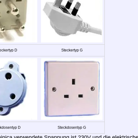
eckertyp D
Steckertyp G
kdosentyp D
Steckdosentyp G
inica verwendete Spannung ist 230V und die elektrische