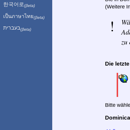
한국어로
(βeta)
(Weitere I
เป็นภาษาไทย
(βeta)
Wä
בעברית
Ad
(βeta)
zu 
Die letzt
Bitte wähl
Dominica 