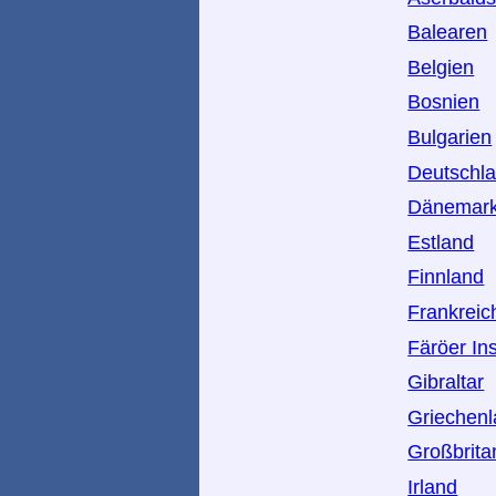
Balearen
Belgien
Bosnien
Bulgarien
Deutschl
Dänemar
Estland
Finnland
Frankreic
Färöer In
Gibraltar
Griechen
Großbrita
Irland