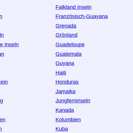
Falkland Inseln
an
Französisch-Guayana
Grenada
ln
Grönland
e Inseln
Guadeloupe
an
Guatemala
Guyana
Haiti
tein
Honduras
Jamaika
rg
Jungferninseln
Kanada
en
Kolumbien
n
Kuba