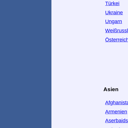
Türkei
Ukraine
Ungarn
Weißruss
Österreic
Asien
Afghanist
Armenien
Aserbaid