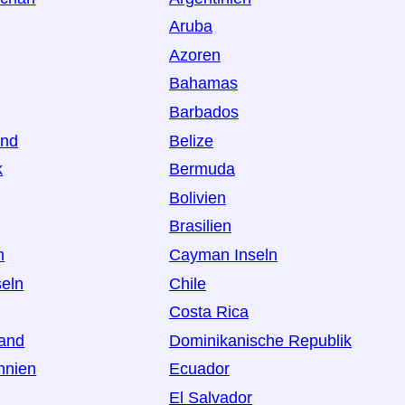
Aruba
Azoren
Bahamas
Barbados
and
Belize
k
Bermuda
Bolivien
Brasilien
h
Cayman Inseln
seln
Chile
Costa Rica
land
Dominikanische Republik
nnien
Ecuador
El Salvador