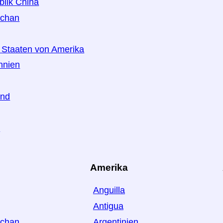
blik China
schan
e Staaten von Amerika
nnien
and
n
Amerika
Anguilla
Antigua
schan
Argentinien