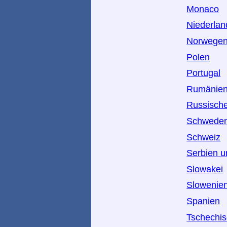
Monaco
Niederlan
Norwege
Polen
Portugal
Rumänie
Russische
Schwede
Schweiz
Serbien 
Slowakei
Slowenie
Spanien
Tschechis