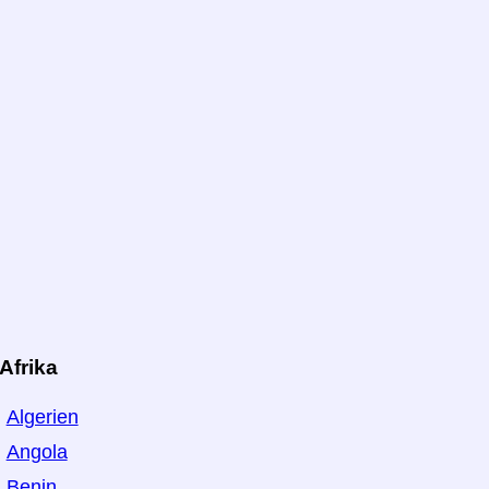
Afrika
Algerien
Angola
Benin