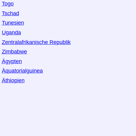
Togo
Tschad
Tunesien
Uganda
Zentralafrikanische Republik
Zimbabwe
Ägypten
Äquatorialguinea
Äthiopien