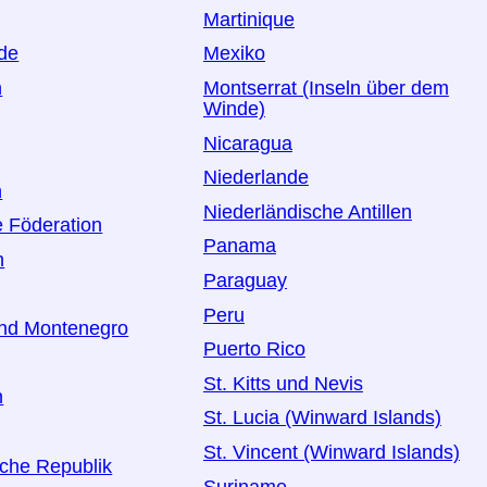
Martinique
de
Mexiko
n
Montserrat (Inseln über dem
Winde)
Nicaragua
Niederlande
n
Niederländische Antillen
 Föderation
Panama
n
Paraguay
Peru
und Montenegro
Puerto Rico
St. Kitts und Nevis
n
St. Lucia (Winward Islands)
St. Vincent (Winward Islands)
che Republik
Suriname