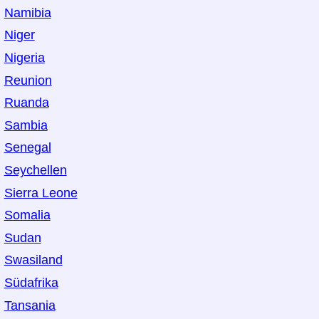
Namibia
Niger
Nigeria
Reunion
Ruanda
Sambia
Senegal
Seychellen
Sierra Leone
Somalia
Sudan
Swasiland
Südafrika
Tansania