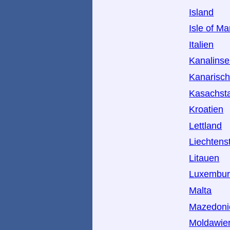
Island
Isle of M
Italien
Kanalinse
Kanarisch
Kasachst
Kroatien
Lettland
Liechtens
Litauen
Luxembu
Malta
Mazedoni
Moldawie