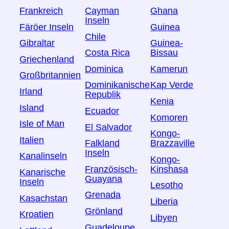
Frankreich
Cayman
Ghana
Inseln
Färöer Inseln
Guinea
Chile
Gibraltar
Guinea-
Costa Rica
Bissau
Griechenland
Dominica
Kamerun
Großbritannien
Dominikanische
Kap Verde
Irland
Republik
Kenia
Island
Ecuador
Komoren
Isle of Man
El Salvador
Kongo-
Italien
Falkland
Brazzaville
Inseln
Kanalinseln
Kongo-
Französisch-
Kinshasa
Kanarische
Guayana
Inseln
Lesotho
Grenada
Kasachstan
Liberia
Grönland
Kroatien
Libyen
Guadeloupe