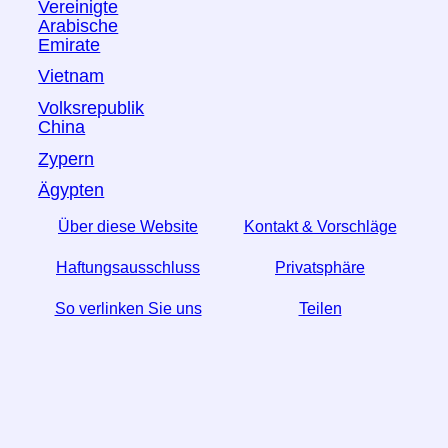
Vereinigte
Arabische
Emirate
Vietnam
Volksrepublik
China
Zypern
Ägypten
Über diese Website
Kontakt & Vorschläge
Haftungsausschluss
Privatsphäre
So verlinken Sie uns
Teilen
☆ Wenn Sie diesen Artikel nützlich finden, helfen Sie
uns, indem Sie ihn in den sozialen Medien teilen.
↬ Ein Link von Ihrer Website hilft auch.