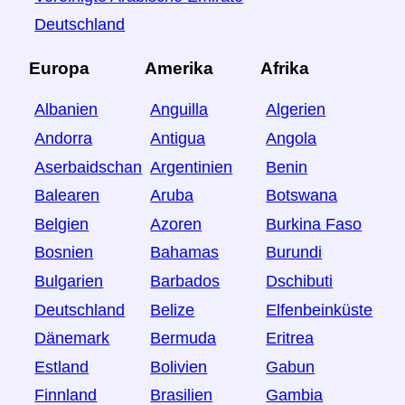
Deutschland
Europa
Amerika
Afrika
Albanien
Anguilla
Algerien
Andorra
Antigua
Angola
Aserbaidschan
Argentinien
Benin
Balearen
Aruba
Botswana
Belgien
Azoren
Burkina Faso
Bosnien
Bahamas
Burundi
Bulgarien
Barbados
Dschibuti
Deutschland
Belize
Elfenbeinküste
Dänemark
Bermuda
Eritrea
Estland
Bolivien
Gabun
Finnland
Brasilien
Gambia