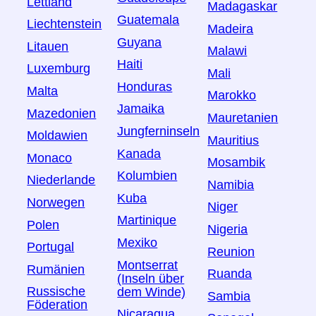
Lettland
Madagaskar
Guatemala
Liechtenstein
Madeira
Guyana
Litauen
Malawi
Haiti
Luxemburg
Mali
Honduras
Malta
Marokko
Jamaika
Mazedonien
Mauretanien
Jungferninseln
Moldawien
Mauritius
Kanada
Monaco
Mosambik
Kolumbien
Niederlande
Namibia
Kuba
Norwegen
Niger
Martinique
Polen
Nigeria
Mexiko
Portugal
Reunion
Montserrat
Rumänien
Ruanda
(Inseln über
Russische
dem Winde)
Sambia
Föderation
Nicaragua