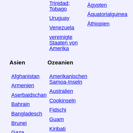
Trinidad;
Ägypten
Tobago
Äquatorialguinea
Uruguay
Äthiopien
Venezuela
vereinigte
Staaten von
Amerika
Asien
Ozeanien
Afghanistan
Amerikanischen
Samoa-Inseln
Armenien
Australien
Aserbaidschan
Cookinseln
Bahrain
Fidschi
Bangladesch
Guam
Brunei
Kiribati
Gaza