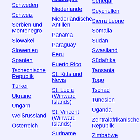
Senegal
Schweden
Niederlande
Seychellen
Schweiz
Niederländische
Sierra Leone
Serbien und
Antillen
Montenegro
Somalia
Panama
Slowakei
Sudan
Paraguay
Slowenien
Swasiland
Peru
Spanien
Südafrika
Puerto Rico
Tschechische
Tansania
St. Kitts und
Republik
Togo
Nevis
Türkei
Tschad
St. Lucia
Ukraine
(Winward
Tunesien
Islands)
Ungarn
Uganda
St. Vincent
Weißrussland
(Winward
Zentralafrikanische
Islands)
Österreich
Republik
Suriname
Zimbabwe