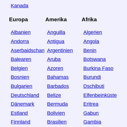
Kanada
Europa
Amerika
Afrika
Albanien
Anguilla
Algerien
Andorra
Antigua
Angola
Aserbaidschan
Argentinien
Benin
Balearen
Aruba
Botswana
Belgien
Azoren
Burkina Faso
Bosnien
Bahamas
Burundi
Bulgarien
Barbados
Dschibuti
Deutschland
Belize
Elfenbeinküste
Dänemark
Bermuda
Eritrea
Estland
Bolivien
Gabun
Finnland
Brasilien
Gambia