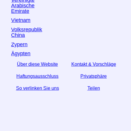
Arabische
Emirate
Vietnam
Volksrepublik
China
Zypern
Ägypten
Über diese Website
Kontakt & Vorschläge
Haftungsausschluss
Privatsphäre
So verlinken Sie uns
Teilen
☆ Wenn Sie diesen Artikel nützlich finden, helfen Sie
uns, indem Sie ihn in den sozialen Medien teilen.
↬ Ein Link von Ihrer Website hilft auch.