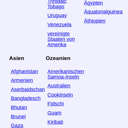
Trinidad;
Ägypten
Tobago
Äquatorialguinea
Uruguay
Äthiopien
Venezuela
vereinigte
Staaten von
Amerika
Asien
Ozeanien
Afghanistan
Amerikanischen
Samoa-Inseln
Armenien
Australien
Aserbaidschan
Cookinseln
Bangladesch
Fidschi
Bhutan
Guam
Brunei
Kiribati
Gaza