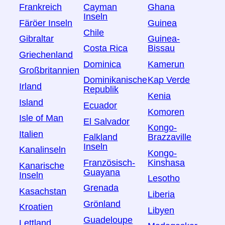
Frankreich
Cayman
Ghana
Inseln
Färöer Inseln
Guinea
Chile
Gibraltar
Guinea-
Costa Rica
Bissau
Griechenland
Dominica
Kamerun
Großbritannien
Dominikanische
Kap Verde
Irland
Republik
Kenia
Island
Ecuador
Komoren
Isle of Man
El Salvador
Kongo-
Italien
Falkland
Brazzaville
Inseln
Kanalinseln
Kongo-
Französisch-
Kinshasa
Kanarische
Guayana
Inseln
Lesotho
Grenada
Kasachstan
Liberia
Grönland
Kroatien
Libyen
Guadeloupe
Lettland