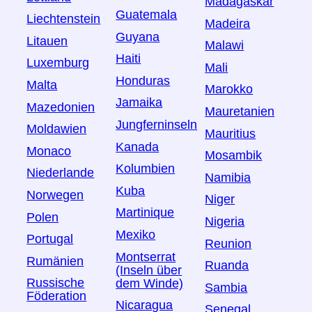
Madagaskar
Guatemala
Liechtenstein
Madeira
Guyana
Litauen
Malawi
Haiti
Luxemburg
Mali
Honduras
Malta
Marokko
Jamaika
Mazedonien
Mauretanien
Jungferninseln
Moldawien
Mauritius
Kanada
Monaco
Mosambik
Kolumbien
Niederlande
Namibia
Kuba
Norwegen
Niger
Martinique
Polen
Nigeria
Mexiko
Portugal
Reunion
Montserrat
Rumänien
Ruanda
(Inseln über
Russische
dem Winde)
Sambia
Föderation
Nicaragua
Senegal