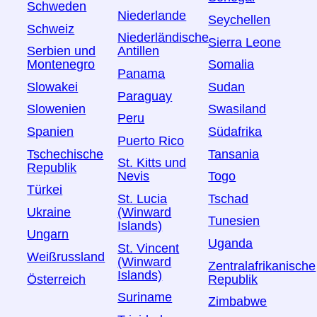
Schweden
Niederlande
Seychellen
Schweiz
Niederländische
Sierra Leone
Serbien und
Antillen
Montenegro
Somalia
Panama
Slowakei
Sudan
Paraguay
Slowenien
Swasiland
Peru
Spanien
Südafrika
Puerto Rico
Tschechische
Tansania
St. Kitts und
Republik
Togo
Nevis
Türkei
Tschad
St. Lucia
Ukraine
(Winward
Tunesien
Islands)
Ungarn
Uganda
St. Vincent
Weißrussland
(Winward
Zentralafrikanische
Islands)
Österreich
Republik
Suriname
Zimbabwe