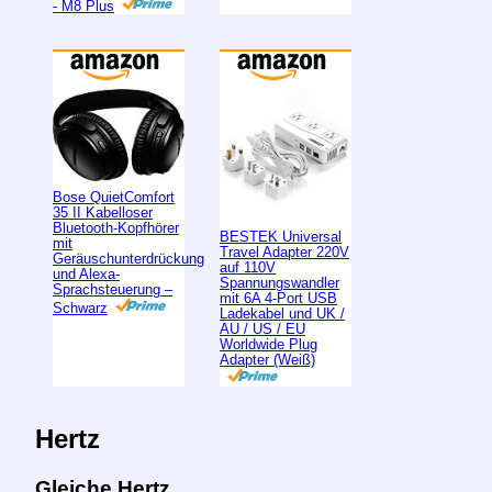
- M8 Plus
Bose QuietComfort
35 II Kabelloser
Bluetooth-Kopfhörer
BESTEK Universal
mit
Travel Adapter 220V
Geräuschunterdrückung
auf 110V
und Alexa-
Spannungswandler
Sprachsteuerung –
mit 6A 4-Port USB
Schwarz
Ladekabel und UK /
AU / US / EU
Worldwide Plug
Adapter (Weiß)
Hertz
Gleiche Hertz