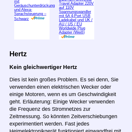
mit
Travel Adapter 220V
Geräuschunterdrückung
auf 110V
und Alexa-
Spannungswandler
Sprachsteuerung –
mit 6A 4-Port USB
Schwarz
Ladekabel und UK /
AU / US / EU
Worldwide Plug
Adapter (Weiß)
Hertz
Kein gleichwertiger Hertz
Dies ist kein großes Problem. Es sei denn, Sie
verwenden einen elektrischen Wecker oder
einige Motoren, wenn es um Geschwindigkeit
geht. Erläuterung: Einige Wecker verwenden
die Frequenz des Stromnetzes zur
Zeitmessung. So könnten Zeitverschiebungen
experimentiert werden. Fast jedes
Heimelektronikgerät funktioniert einwandfrei mit