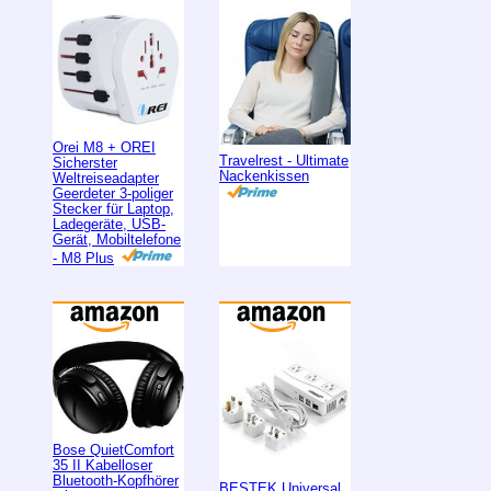
Orei M8 + OREI
Travelrest - Ultimate
Sicherster
Nackenkissen
Weltreiseadapter
Geerdeter 3-poliger
Stecker für Laptop,
Ladegeräte, USB-
Gerät, Mobiltelefone
- M8 Plus
Bose QuietComfort
35 II Kabelloser
Bluetooth-Kopfhörer
BESTEK Universal