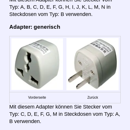
Typ: A, B, C, D, E, F, G, H, I, J, K, L, M, N in
Steckdosen vom Typ: B verwenden.
Adapter: generisch
Vorderseite
Zurück
Mit diesem Adapter können Sie Stecker vom
Typ: C, D, E, F, G, M in Steckdosen vom Typ: A,
B verwenden.