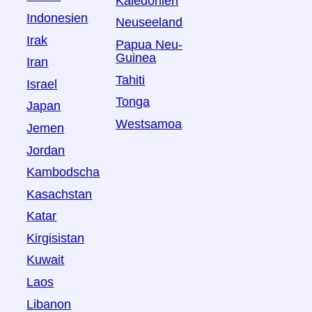
Kaledonien
Indonesien
Neuseeland
Irak
Papua Neu-
Guinea
Iran
Tahiti
Israel
Tonga
Japan
Westsamoa
Jemen
Jordan
Kambodscha
Kasachstan
Katar
Kirgisistan
Kuwait
Laos
Libanon