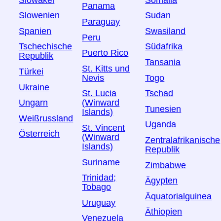
Panama
Slowenien
Sudan
Paraguay
Spanien
Swasiland
Peru
Tschechische
Südafrika
Puerto Rico
Republik
Tansania
St. Kitts und
Türkei
Togo
Nevis
Ukraine
Tschad
St. Lucia
Ungarn
(Winward
Tunesien
Islands)
Weißrussland
Uganda
St. Vincent
Österreich
(Winward
Zentralafrikanische
Islands)
Republik
Suriname
Zimbabwe
Trinidad;
Ägypten
Tobago
Äquatorialguinea
Uruguay
Äthiopien
Venezuela