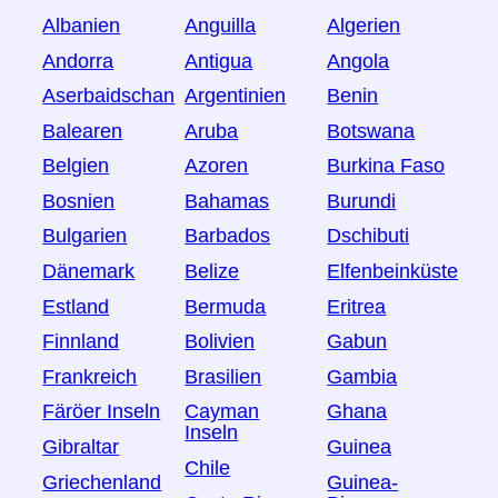
Albanien
Anguilla
Algerien
Andorra
Antigua
Angola
Aserbaidschan
Argentinien
Benin
Balearen
Aruba
Botswana
Belgien
Azoren
Burkina Faso
Bosnien
Bahamas
Burundi
Bulgarien
Barbados
Dschibuti
Dänemark
Belize
Elfenbeinküste
Estland
Bermuda
Eritrea
Finnland
Bolivien
Gabun
Frankreich
Brasilien
Gambia
Färöer Inseln
Cayman
Ghana
Inseln
Gibraltar
Guinea
Chile
Griechenland
Guinea-