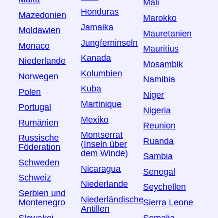
Mali
Honduras
Mazedonien
Marokko
Jamaika
Moldawien
Mauretanien
Jungferninseln
Monaco
Mauritius
Kanada
Niederlande
Mosambik
Kolumbien
Norwegen
Namibia
Kuba
Polen
Niger
Martinique
Portugal
Nigeria
Mexiko
Rumänien
Reunion
Montserrat
Russische
Ruanda
(Inseln über
Föderation
dem Winde)
Sambia
Schweden
Nicaragua
Senegal
Schweiz
Niederlande
Seychellen
Serbien und
Niederländische
Montenegro
Sierra Leone
Antillen
Slowakei
Somalia