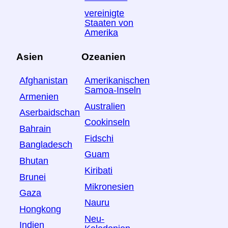
vereinigte
Staaten von
Amerika
Asien
Ozeanien
Afghanistan
Amerikanischen
Samoa-Inseln
Armenien
Australien
Aserbaidschan
Cookinseln
Bahrain
Fidschi
Bangladesch
Guam
Bhutan
Kiribati
Brunei
Mikronesien
Gaza
Nauru
Hongkong
Neu-
Indien