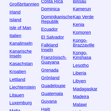
Costa Rica
Bissau
Großbritannien
Dominica
Kamerun
Irland
Dominikanische
Kap Verde
Island
Republik
Kenia
Isle of Man
Ecuador
Komoren
Italien
El Salvador
Kongo-
Kanalinseln
Falkland
Brazzaville
Inseln
Kanarische
Kongo-
Inseln
Französisch-
Kinshasa
Guayana
Kasachstan
Lesotho
Grenada
Kroatien
Liberia
Grönland
Lettland
Libyen
Guadeloupe
Liechtenstein
Madagaskar
Guatemala
Litauen
Madeira
Guyana
Luxemburg
Malawi
Haiti
Malta