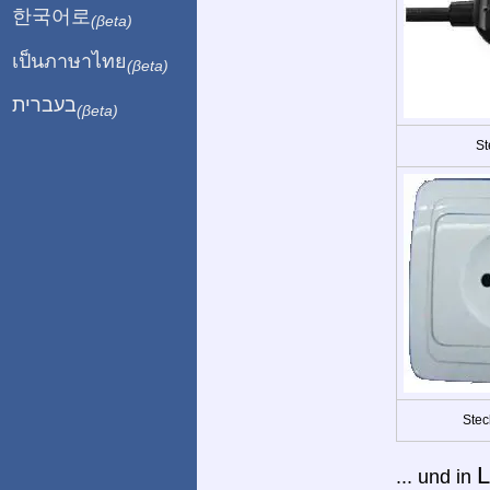
한국어로
(βeta)
เป็นภาษาไทย
(βeta)
בעברית
(βeta)
St
Stec
L
... und in