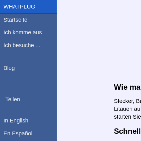
WHATPLUG
Startseite
Ich komme aus ...
Ich besuche ...
Blog
Wie man
Teilen
Stecker, B
Litauen au
starten Si
In English
Schnell
En Español