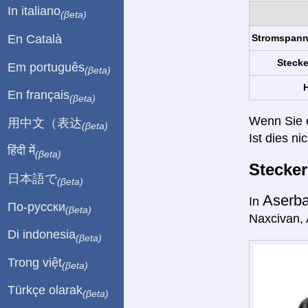
In italiano
(βeta)
En Català
Stromspan
Stecke
Em português
(βeta)
H
En français
(βeta)
Wenn Sie ei
用中文（表达
(βeta)
Ist dies ni
हिंदी में
(βeta)
Stecke
日本語で
(βeta)
Aserb
In
По-русски
(βeta)
Naxcivan, A
Di indonesia
(βeta)
Trong việt
(βeta)
Türkçe olarak
(βeta)