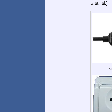
Šiauliai.)
St