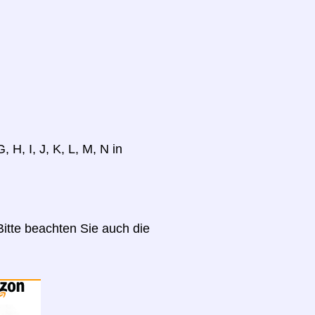
 H, I, J, K, L, M, N in
itte beachten Sie auch die