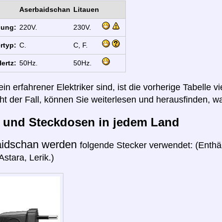
Aserbaidschan
Litauen
nung:
220V.
230V.
rtyp:
C.
C, F.
ertz:
50Hz.
50Hz.
n erfahrener Elektriker sind, ist die vorherige Tabelle vi
cht der Fall, können Sie weiterlesen und herausfinden, wa
r und Steckdosen in jedem Land
aidschan werden
folgende Stecker verwendet: (Enthä
stara, Lerik.)