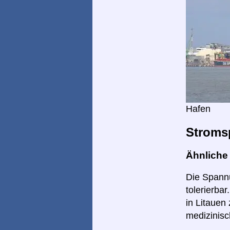
Hafen
Stroms
Ähnlich
Die Spannu
tolerierba
in Litauen
medizinisc