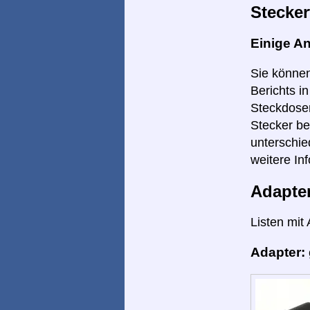
Stecker
Einige A
Sie können
Berichts i
Steckdosen
Stecker be
unterschie
weitere Inf
Adapte
Listen mit
Adapter: