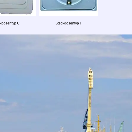
kdosentyp C
Steckdosentyp F