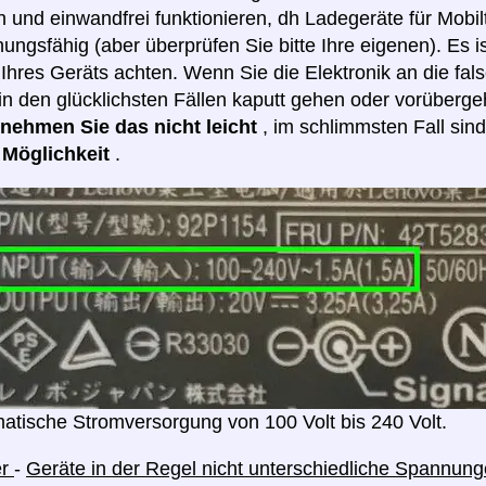
 und einwandfrei funktionieren, dh Ladegeräte für Mobilt
ngsfähig (aber überprüfen Sie bitte Ihre eigenen). Es i
hres Geräts achten. Wenn Sie die Elektronik an die fa
in den glücklichsten Fällen kaputt gehen oder vorüberge
e nehmen Sie das nicht leicht
, im schlimmsten Fall sin
e Möglichkeit
.
atische Stromversorgung von 100 Volt bis 240 Volt.
er
-
Geräte in der Regel nicht unterschiedliche Spannu