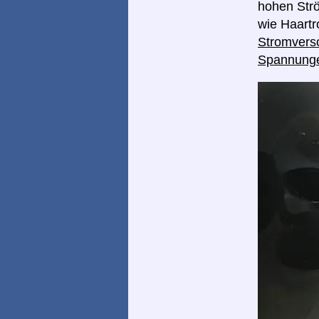
hohen Strö
wie Haart
Stromverso
Spannung