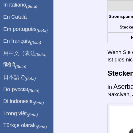
In italiano
(βeta)
En Català
Stromspan
Stecke
Em português
(βeta)
H
En français
(βeta)
Wenn Sie ei
用中文（表达
(βeta)
Ist dies ni
हिंदी में
(βeta)
Stecke
日本語で
(βeta)
Aserb
In
По-русски
(βeta)
Naxcivan, A
Di indonesia
(βeta)
Trong việt
(βeta)
Türkçe olarak
(βeta)