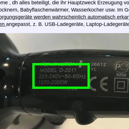
me , dh alles beteiligt, die ihr Hauptzweck Erzeugung v
rocknern, Babyflaschenwärmer, Wasserkocher usw. Im G
rgungsgeräte werden wahrscheinlich automatisch erkan
en
angepasst, z. B. USB-Ladegeräte, Laptop-Ladegerät