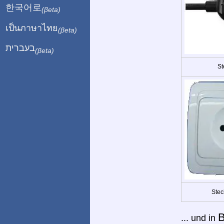
한국어로
(βeta)
เป็นภาษาไทย
(βeta)
בעברית
(βeta)
St
Stec
B
... und in