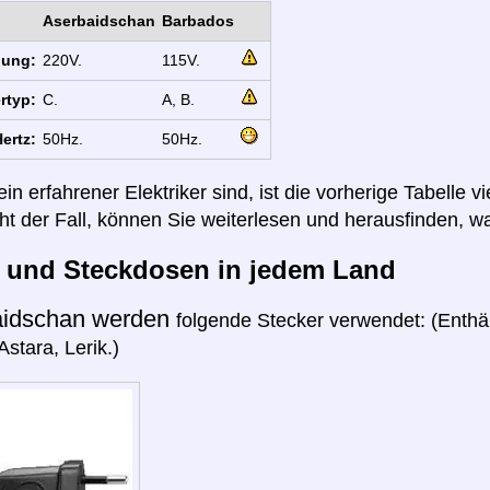
Aserbaidschan
Barbados
nung:
220V.
115V.
rtyp:
C.
A, B.
ertz:
50Hz.
50Hz.
n erfahrener Elektriker sind, ist die vorherige Tabelle vi
cht der Fall, können Sie weiterlesen und herausfinden, wa
r und Steckdosen in jedem Land
aidschan werden
folgende Stecker verwendet: (Enthä
stara, Lerik.)