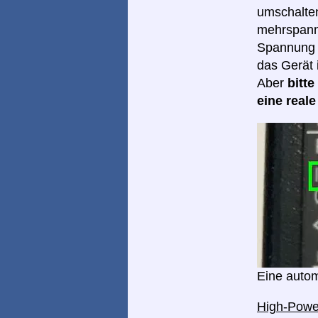
umschalten
mehrspannu
Spannung I
das Gerät 
Aber
bitt
eine real
Eine autom
High-Pow