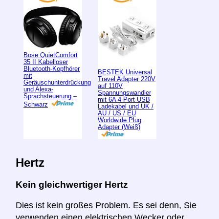
Bose QuietComfort
35 II Kabelloser
Bluetooth-Kopfhörer
BESTEK Universal
mit
Travel Adapter 220V
Geräuschunterdrückung
auf 110V
und Alexa-
Spannungswandler
Sprachsteuerung –
mit 6A 4-Port USB
Schwarz
Ladekabel und UK /
AU / US / EU
Worldwide Plug
Adapter (Weiß)
Hertz
Kein gleichwertiger Hertz
Dies ist kein großes Problem. Es sei denn, Sie
verwenden einen elektrischen Wecker oder