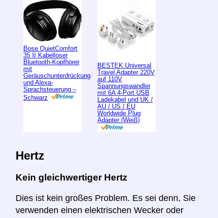
Bose QuietComfort
35 II Kabelloser
Bluetooth-Kopfhörer
BESTEK Universal
mit
Travel Adapter 220V
Geräuschunterdrückung
auf 110V
und Alexa-
Spannungswandler
Sprachsteuerung –
mit 6A 4-Port USB
Schwarz
Ladekabel und UK /
AU / US / EU
Worldwide Plug
Adapter (Weiß)
Hertz
Kein gleichwertiger Hertz
Dies ist kein großes Problem. Es sei denn, Sie
verwenden einen elektrischen Wecker oder